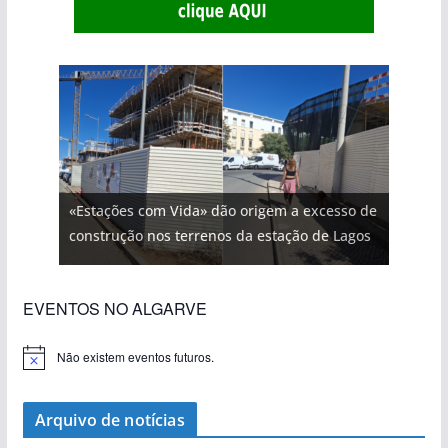
«Estações com Vida» dão origem a excesso de
construção nos terrenos da estação de Lagos
EVENTOS NO ALGARVE
Não existem eventos futuros.
A
v
i
s
Arquivo de notícias
o