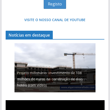
VISITE O NOSSO CANAL DE YOUTUBE
Notícias em destaque
Projeto milionário: investimento de 108
milhões de euros na construção de dois
hotéis (com vídeo)