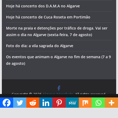
Hoje há concerto dos D.A.M.A no Algarve
Hoje há concerto de Cuca Roseta em Portimão
Morte na praia e detenções por tráfico de droga. Vai ser
assim o dia no Algarve (sexta-feira, 7 de agosto)
Foto do dia: a vila sagrada do Algarve
Os eventos que animam o Algarve no fim de semana (7 a 9
de agosto)
Copyright © 2026
Algarve Marafado
. All rights reserved.
Theme:
ColorMag
by ThemeGrill. Powered by
WordPress
.
Diga ao Google que o Algarve Marafado é uma das suas fontes de informação preferidas