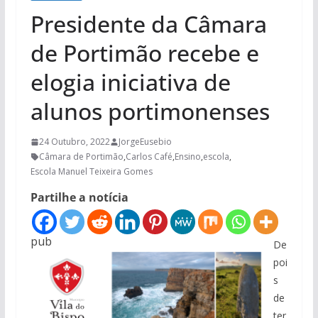
Presidente da Câmara
de Portimão recebe e
elogia iniciativa de
alunos portimonenses
24 Outubro, 2022
JorgeEusebio
Câmara de Portimão
,
Carlos Café
,
Ensino
,
escola
,
Escola Manuel Teixeira Gomes
Partilhe a notícia
pub
De
poi
s
de
ter