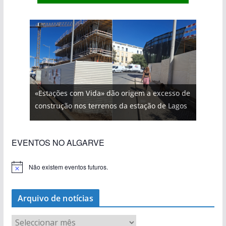
«Estações com Vida» dão origem a excesso de
construção nos terrenos da estação de Lagos
EVENTOS NO ALGARVE
Não existem eventos futuros.
A
v
i
s
Arquivo de notícias
o
A