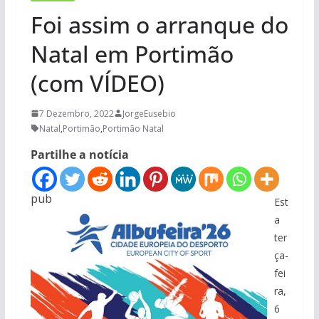
Foi assim o arranque do
Natal em Portimão
(com VÍDEO)
7 Dezembro, 2022
JorgeEusebio
Natal
,
Portimão
,
Portimão Natal
Partilhe a notícia
pub
Est
a
ter
ça-
fei
ra,
6