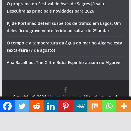
O programa do Festival de Aves de Sagres já saiu.
Descubra as principais novidades para 2026
PJ de Portimão detém suspeitos de tráfico em Lagos. Um
deles ficou gravemente ferido ao saltar do 2º andar
O tempo e a temperatura da água do mar no Algarve esta
sexta-feira (7 de agosto)
Ana Bacalhau, The Gift e Buba Espinho atuam no Algarve
Copyright © 2026
Algarve Marafado
. All rights reserved.
Theme:
ColorMag
by ThemeGrill. Powered by
WordPress
.
Diga ao Google que o Algarve Marafado é uma das suas fontes de informação preferidas