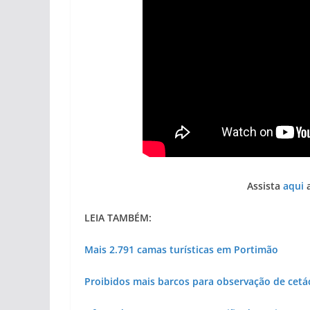
Assista
aqui
a
LEIA TAMBÉM:
Mais 2.791 camas turísticas em Portimão
Proibidos mais barcos para observação de cetá