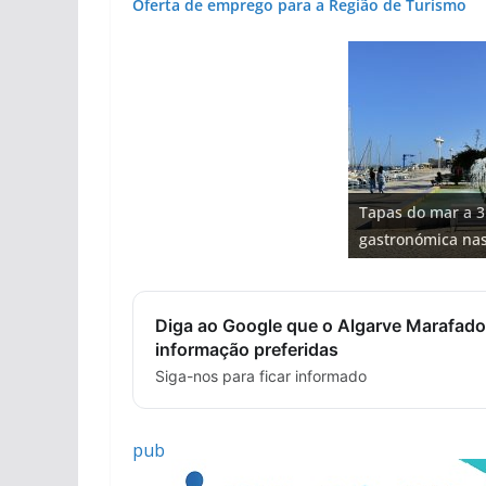
Oferta de emprego para a Região de Turismo
Projeto milionári
Milagre da água.
milhões de euros
Tapas do mar a 3
Foto do dia: uma
Tempestades rou
Algarve voltam a 
hotéis (com vídeo
gastronómica nas
entre redes e fáb
arribas em risco 
Diga ao Google que o Algarve Marafado
informação preferidas
Siga-nos para ficar informado
pub