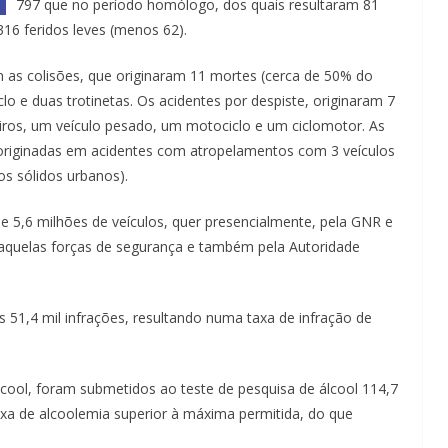
797 que no período homólogo, dos quais resultaram 81
316 feridos leves (menos 62).
as colisões, que originaram 11 mortes (cerca de 50% do
clo e duas trotinetas. Os acidentes por despiste, originaram 7
geiros, um veículo pesado, um motociclo e um ciclomotor. As
m originadas em acidentes com atropelamentos com 3 veículos
os sólidos urbanos).
de 5,6 milhões de veículos, quer presencialmente, pela GNR e
r aquelas forças de segurança e também pela Autoridade
as 51,4 mil infrações, resultando numa taxa de infração de
lcool, foram submetidos ao teste de pesquisa de álcool 114,7
xa de alcoolemia superior à máxima permitida, do que