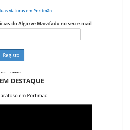
Lagos – A quem pertence a parte superior da
sacristia da Igreja de Santa Maria?!…
 duas viaturas em Portimão
tícias do Algarve Marafado no seu e-mail
……………….
 EM DESTAQUE
paratoso em Portimão