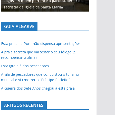
Lagos – A quem pertence a parte superior da
Lagos – A qu
sacristia da Igreja de Santa Maria?!…
sacristia da 
GUIA ALGARVE
Esta praia de Portimão dispensa apresentações
A praia secreta que vai testar o seu fôlego (e
recompensar a alma)
Esta igreja é dos pescadores
A vila de pescadores que conquistou o turismo
mundial e viu morrer o “Príncipe Perfeito”
A Guerra dos Sete Anos chegou a esta praia
ARTIGOS RECENTES