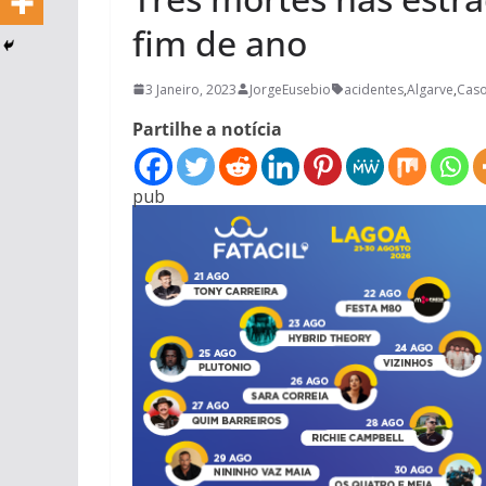
fim de ano
3 Janeiro, 2023
JorgeEusebio
acidentes
,
Algarve
,
Caso
Partilhe a notícia
pub