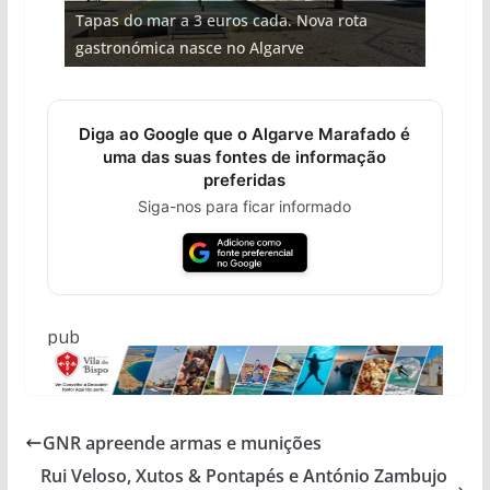
Tapas do mar a 3 euros cada. Nova rota
Tempestades roubam areia de praias e põem
Milagre da água. Fontes emblemáticas do
milhões de euros na construção de dois
Foto do dia: uma cidade algarvia que cresceu
gastronómica nasce no Algarve
arribas em risco no Algarve (com vídeo)
Algarve voltam a ter vida (com vídeo)
hotéis (com vídeo)
entre redes e fábricas
Diga ao Google que o Algarve Marafado é
uma das suas fontes de informação
preferidas
Siga-nos para ficar informado
pub
GNR apreende armas e munições
Rui Veloso, Xutos & Pontapés e António Zambujo