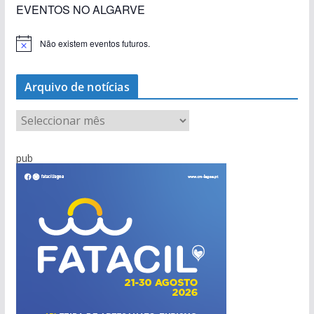
EVENTOS NO ALGARVE
Não existem eventos futuros.
A
v
i
s
Arquivo de notícias
o
A
r
q
pub
u
i
v
o
d
e
n
o
t