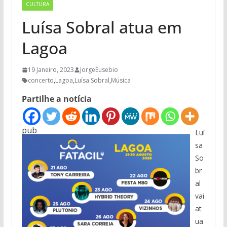
CULTURA
Luísa Sobral atua em
Lagoa
19 Janeiro, 2023
JorgeEusebio
concerto
,
Lagoa
,
Luísa Sobral
,
Música
Partilhe a notícia
pub
Luí
sa
So
br
al
vai
at
ua