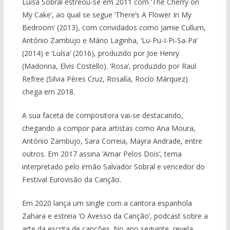
Luísa Sobral estreou-se em 2011 com ‘The Cherry on
My Cake’, ao qual se segue ‘There’s A Flower In My
Bedroom’ (2013), com convidados como Jamie Cullum,
António Zambujo e Mário Laginha, ‘Lu-Pu-I-Pi-Sa-Pa’
(2014) e ‘Luísa’ (2016), produzido por Joe Henry
(Madonna, Elvis Costello). ‘Rosa’, produzido por Raul
Refree (Silvia Pères Cruz, Rosalía, Rocío Márquez)
chega em 2018.
A sua faceta de compositora vai-se destacando,
chegando a compor para artistas como Ana Moura,
António Zambujo, Sara Correia, Mayra Andrade, entre
outros. Em 2017 assina ‘Amar Pelos Dois’, tema
interpretado pelo irmão Salvador Sobral e vencedor do
Festival Eurovisão da Canção.
Em 2020 lança um single com a cantora espanhola
Zahara e estreia ‘O Avesso da Canção’, podcast sobre a
arte da escrita de canções. No ano seguinte, revela