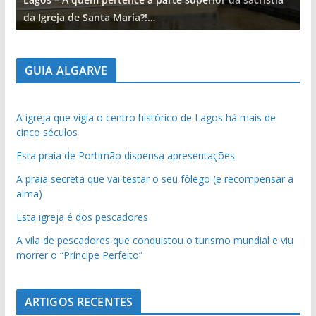
da Igreja de Santa Maria?!…
d
GUIA ALGARVE
A igreja que vigia o centro histórico de Lagos há mais de
cinco séculos
Esta praia de Portimão dispensa apresentações
A praia secreta que vai testar o seu fôlego (e recompensar a
alma)
Esta igreja é dos pescadores
A vila de pescadores que conquistou o turismo mundial e viu
morrer o “Príncipe Perfeito”
ARTIGOS RECENTES