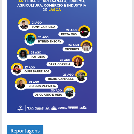
í
c
i
a
s
Reportagens