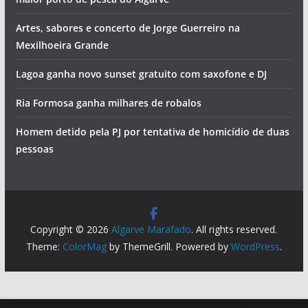
Hoje há concerto com sotaque alentejano em Portimão
Vila Real de Santo António vai pintar-se de azul
Piscinas encerradas e tentativa de homicídios. Vai ser
assim o dia no Algarve (quinta-feira, 6 de agosto)
Foto do dia: a cidade criada pela gente do mar que tem o
maior porto de pesca do Algarve
Artes, sabores e concerto de Jorge Guerreiro na
Mexilhoeira Grande
Lagoa ganha novo sunset gratuito com saxofone e DJ
Ria Formosa ganha milhares de robalos
Homem detido pela PJ por tentativa de homicídio de duas
pessoas