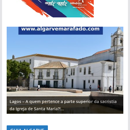
Lagos – A quem pertence a parte superior da sacristia
L
da Igreja de Santa Maria?!…
d