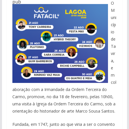
pub
O
M
uni
cíp
io
de
Ta
vir
a,
e
m
col
aboração com a Irmandade da Ordem Terceira do
Carmo, promove, no dia 18 de fevereiro, pelas 10h00,
uma visita à Igreja da Ordem Terceira do Carmo, sob a
orientação do historiador de arte Marco Sousa Santos.
Fundada, em 1747, junto ao que viria a ser o convento