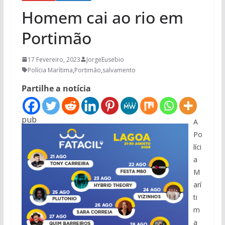
Homem cai ao rio em
Portimão
17 Fevereiro, 2023
JorgeEusebio
Polícia Marítima
,
Portimão
,
salvamento
Partilhe a notícia
pub
A
Po
líci
a
M
arí
ti
m
a