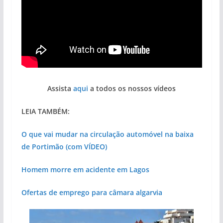
Assista
aqui
a todos os nossos vídeos
LEIA TAMBÉM:
O que vai mudar na circulação automóvel na baixa
de Portimão (com VÍDEO)
Homem morre em acidente em Lagos
Ofertas de emprego para câmara algarvia