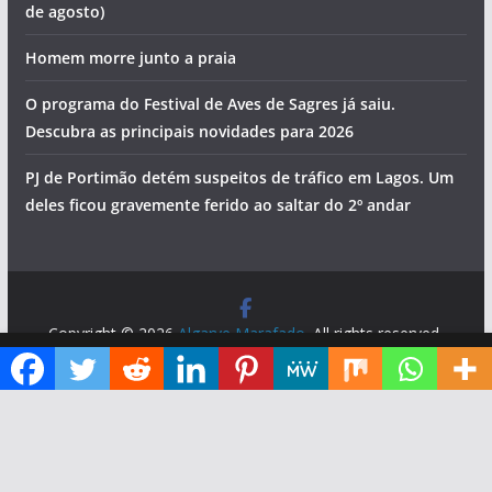
de agosto)
Homem morre junto a praia
O programa do Festival de Aves de Sagres já saiu.
Descubra as principais novidades para 2026
PJ de Portimão detém suspeitos de tráfico em Lagos. Um
deles ficou gravemente ferido ao saltar do 2º andar
Copyright © 2026
Algarve Marafado
. All rights reserved.
Theme:
ColorMag
by ThemeGrill. Powered by
WordPress
.
Diga ao Google que o Algarve Marafado é uma das suas fontes de informação preferidas