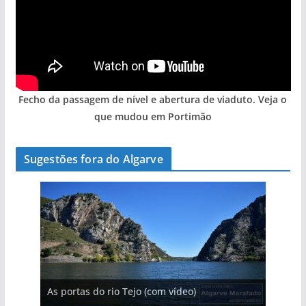
Fecho da passagem de nível e abertura de viaduto. Veja o
que mudou em Portimão
Sugestões fora do Algarve
A aldeia mais portuguesa de Portugal (com
As portas do rio Tejo (com vídeo)
vídeo)
A piscina natural com cascata