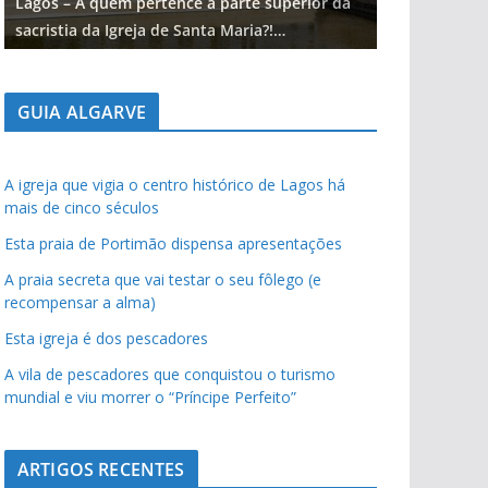
Lagos – A quem pertence a parte superior da
Lagos – A qu
sacristia da Igreja de Santa Maria?!…
sacristia da 
GUIA ALGARVE
A igreja que vigia o centro histórico de Lagos há
mais de cinco séculos
Esta praia de Portimão dispensa apresentações
A praia secreta que vai testar o seu fôlego (e
recompensar a alma)
Esta igreja é dos pescadores
A vila de pescadores que conquistou o turismo
mundial e viu morrer o “Príncipe Perfeito”
ARTIGOS RECENTES