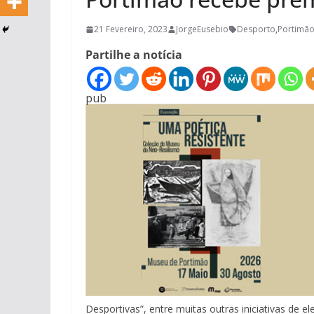
21 Fevereiro, 2023
JorgeEusebio
Desporto
,
Portimã
Partilhe a notícia
pub
Desportivas”, entre muitas outras iniciativas de e