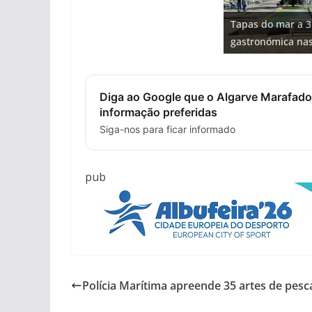
Projeto milionári
Tapas do mar a 3
Foto do dia: uma
milhões de euros
Tempestades rou
Milagre da água.
gastronómica nas
entre redes e fáb
hotéis (com vídeo
arribas em risco 
Algarve voltam a 
Diga ao Google que o Algarve Marafado
informação preferidas
Siga-nos para ficar informado
pub
Polícia Marítima apreende 35 artes de pesc