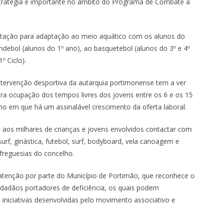
Lagos – A quem pertence a parte superior da
stratégia é importante no âmbito do Programa de Combate à
sacristia da Igreja de Santa Maria?!…
 natação para adaptação ao meio aquático com os alunos do
ndebol (alunos do 1º ano), ao basquetebol (alunos do 3º e 4º
º Ciclo).
ntervenção desportiva da autarquia portimonense tem a ver
ara ocupação dos tempos livres dos jovens entre os 6 e os 15
no em que há um assinalável crescimento da oferta laboral.
e aos milhares de crianças e jovens envolvidos contactar com
 surf, ginástica, futebol, surf, bodyboard, vela canoagem e
 freguesias do concelho.
tenção por parte do Município de Portimão, que reconhece o
s cidadãos portadores de deficiência, os quais podem
as iniciativas desenvolvidas pelo movimento associativo e