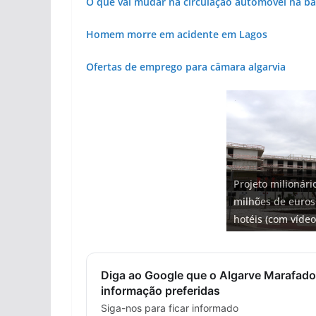
O que vai mudar na circulação automóvel na b
Homem morre em acidente em Lagos
Ofertas de emprego para câmara algarvia
Projeto milionári
Tapas do mar a 3
Tempestades rou
milhões de euros
Milagre da água.
Foto do dia: uma
gastronómica nas
arribas em risco 
hotéis (com vídeo
Algarve voltam a 
entre redes e fáb
Diga ao Google que o Algarve Marafado
informação preferidas
Siga-nos para ficar informado