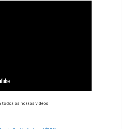
Lagos – A quem pertence a parte superior da
sacristia da Igreja de Santa Maria?!…
 todos os nossos vídeos