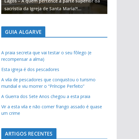
Lagos – A quem pertence a parte superior da
Lagos – A qu
sacristia da Igreja de Santa Maria?!…
sacristia da 
GUIA ALGARVE
A praia secreta que vai testar o seu fôlego (e
recompensar a alma)
Esta igreja é dos pescadores
A vila de pescadores que conquistou o turismo
mundial e viu morrer o “Príncipe Perfeito”
A Guerra dos Sete Anos chegou a esta praia
Vir a esta vila e não comer frango assado é quase
um crime
ARTIGOS RECENTES