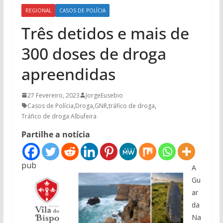
REGIONAL
CASOS DE POLÍCIA
Três detidos e mais de
300 doses de droga
apreendidas
27 Fevereiro, 2023
JorgeEusebio
Casos de Polícia
,
Droga
,
GNR
,
tráfico de droga
,
Tráfico de droga Albufeira
Partilhe a notícia
pub
A
Gu
ar
da
Na