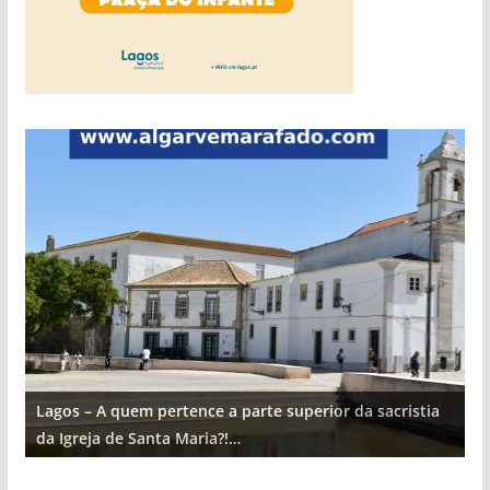
Lagos – A quem pertence a parte superior da sacristia
L
da Igreja de Santa Maria?!…
d