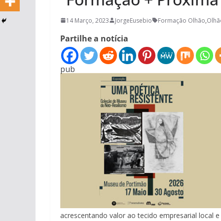
14 Março, 2023
JorgeEusebio
Formação Olhão
,
Olhã
Partilhe a notícia
pub
acrescentando valor ao tecido empresarial local e a