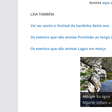
Assista
aqui
a
LEIA TAMBÉM:
Vai ser assim o Festival da Sardinha deste ano
Os eventos que vão animar Portimão ao longo 
Os eventos que vão animar Lagos em março
Projeto milionári
Milagre da água.
Foto do dia: uma
Tempestades rou
Tapas do mar a 3
milhões de euros
Algarve voltam a 
entre redes e fáb
arribas em risco 
gastronómica nas
hotéis (com vídeo