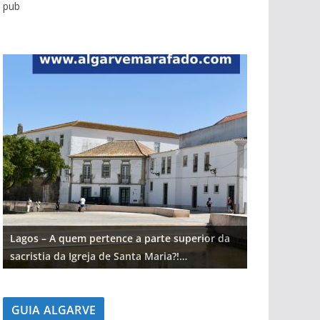
pub
Lagos – A quem pertence a parte superior da
Lagos – A qu
sacristia da Igreja de Santa Maria?!…
sacristia da 
GUIA ALGARVE