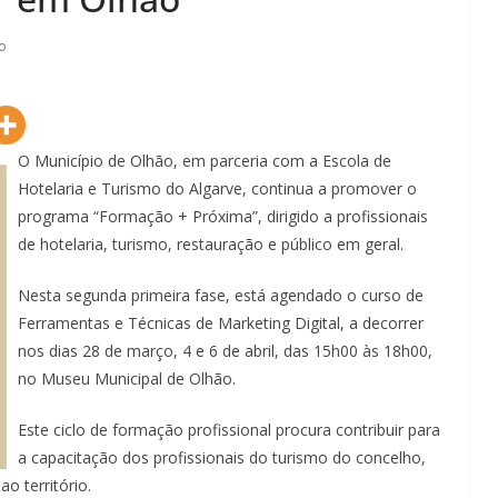
o
O Município de Olhão, em parceria com a Escola de
Hotelaria e Turismo do Algarve, continua a promover o
programa “Formação + Próxima”, dirigido a profissionais
de hotelaria, turismo, restauração e público em geral.
Nesta segunda primeira fase, está agendado o curso de
Ferramentas e Técnicas de Marketing Digital, a decorrer
nos dias 28 de março, 4 e 6 de abril, das 15h00 às 18h00,
Lagos – A quem pertence a parte superior da
no Museu Municipal de Olhão.
sacristia da Igreja de Santa Maria?!…
Este ciclo de formação profissional procura contribuir para
a capacitação dos profissionais do turismo do concelho,
o território.