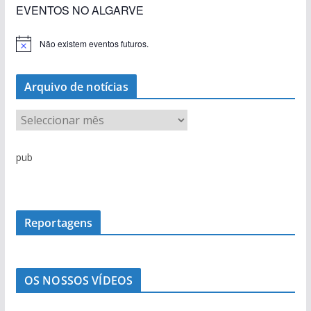
EVENTOS NO ALGARVE
Não existem eventos futuros.
A
v
i
s
Arquivo de notícias
o
A
r
q
pub
u
i
v
o
Reportagens
d
e
n
OS NOSSOS VÍDEOS
o
t