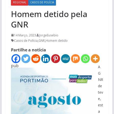
REGIONAL
CASOS DE POLÍCIA
Homem detido pela
GNR
14 Março, 2023
JorgeEusebio
Casos de Polícia
,
GNR
,
Homem detido
Partilhe a notícia
pub
A
G
NR
de
tev
e,
est
a