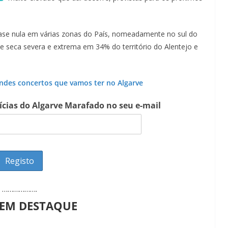
ase nula em várias zonas do País, nomeadamente no sul do
e seca severa e extrema em 34% do território do Alentejo e
ndes concertos que vamos ter no Algarve
tícias do Algarve Marafado no seu e-mail
Lagos – A quem pertence a parte superior da
sacristia da Igreja de Santa Maria?!…
……………….
 EM DESTAQUE