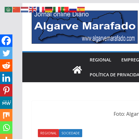
Skip
to
content
REGIONAL
EMPRE
POLÍTICA DE PRIVACID
Foto: Alga
REGIONAL
SOCIEDADE