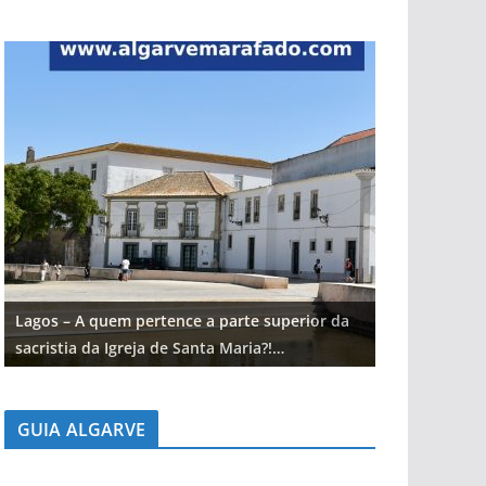
Lagos – A quem pertence a parte superior da
Lagos – A qu
sacristia da Igreja de Santa Maria?!…
sacristia da 
GUIA ALGARVE