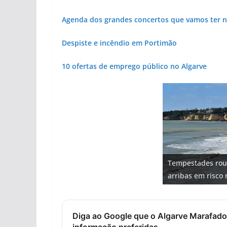
Agenda dos grandes concertos que vamos ter n
Despiste e incêndio em Portimão
10 ofertas de emprego público no Algarve
Projeto milionári
Tempestades rou
Tapas do mar a 3
Milagre da água.
Foto do dia: uma
milhões de euros
arribas em risco 
gastronómica nas
Algarve voltam a 
entre redes e fáb
hotéis (com vídeo
Diga ao Google que o Algarve Marafado
informação preferidas