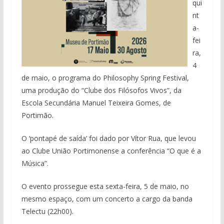
qui
nt
a-
fei
ra,
4
de maio, o programa do Philosophy Spring Festival,
uma produção do “Clube dos Filósofos Vivos”, da
Escola Secundária Manuel Teixeira Gomes, de
Portimão.
O ‘pontapé de saída’ foi dado por Vítor Rua, que levou
ao Clube União Portimonense a conferência “O que é a
Música”.
O evento prossegue esta sexta-feira, 5 de maio, no
mesmo espaço, com um concerto a cargo da banda
Telectu (22h00).