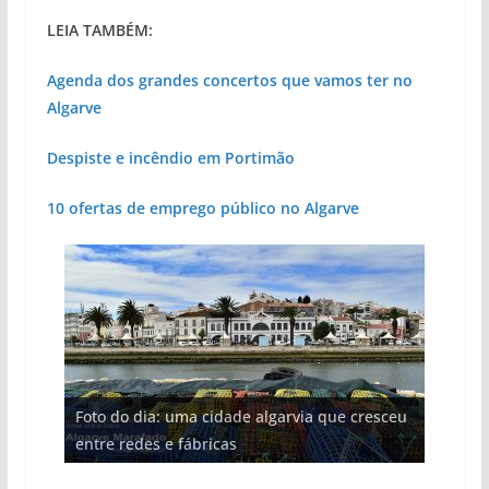
LEIA TAMBÉM:
Agenda dos grandes concertos que vamos ter no
Algarve
Despiste e incêndio em Portimão
10 ofertas de emprego público no Algarve
Projeto milionário: investimento de 108
Foto do dia: uma cidade algarvia que cresceu
milhões de euros na construção de dois
Tempestades roubam areia de praias e põem
Milagre da água. Fontes emblemáticas do
Tapas do mar a 3 euros cada. Nova rota
entre redes e fábricas
hotéis (com vídeo)
arribas em risco no Algarve (com vídeo)
Algarve voltam a ter vida (com vídeo)
gastronómica nasce no Algarve