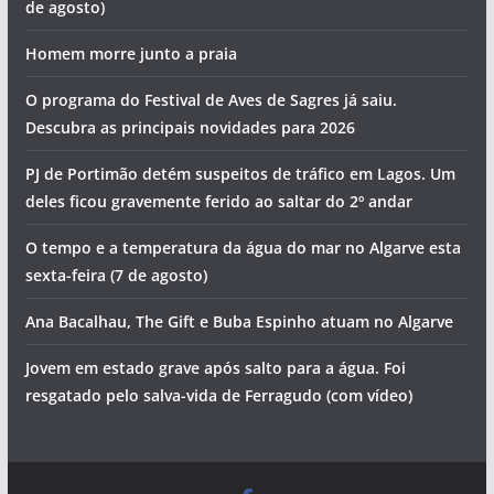
Hoje há concerto de Cuca Roseta em Portimão
Morte na praia e detenções por tráfico de droga. Vai ser
assim o dia no Algarve (sexta-feira, 7 de agosto)
Foto do dia: a vila sagrada do Algarve
Os eventos que animam o Algarve no fim de semana (7 a 9
de agosto)
Homem morre junto a praia
O programa do Festival de Aves de Sagres já saiu.
Descubra as principais novidades para 2026
PJ de Portimão detém suspeitos de tráfico em Lagos. Um
deles ficou gravemente ferido ao saltar do 2º andar
O tempo e a temperatura da água do mar no Algarve esta