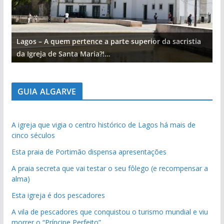
Lagos – A quem pertence a parte superior da sacristia
L
da Igreja de Santa Maria?!…
d
GUIA ALGARVE
A igreja que vigia o centro histórico de Lagos há mais de
cinco séculos
Esta praia de Portimão dispensa apresentações
A praia secreta que vai testar o seu fôlego (e recompensar a
alma)
Esta igreja é dos pescadores
A vila de pescadores que conquistou o turismo mundial e viu
morrer o “Príncipe Perfeito”