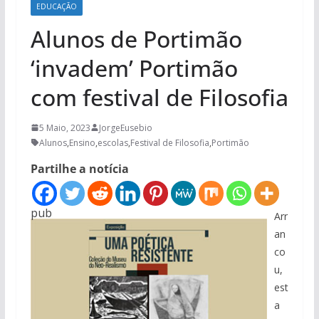
EDUCAÇÃO
Alunos de Portimão
‘invadem’ Portimão
com festival de Filosofia
5 Maio, 2023
JorgeEusebio
Alunos
,
Ensino
,
escolas
,
Festival de Filosofia
,
Portimão
Partilhe a notícia
pub
Arr
an
co
u,
est
a