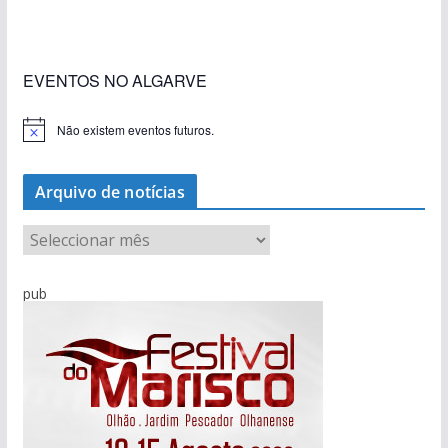
construção nos terrenos da estação de Lagos
EVENTOS NO ALGARVE
Não existem eventos futuros.
A
v
i
s
Arquivo de notícias
o
A
r
q
pub
u
i
v
o
d
e