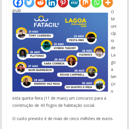
pub
O
M
uni
cíp
io
de
La
go
a
lan
ço
u
esta quinta-feira (11 de maio) um concurso para a
construção de 43 fogos de habitação social.
O custo previsto é de mais de cinco milhões de euros.