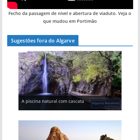
Fecho da passagem de nível e abertura de viaduto. Veja o
que mudou em Portimão
Sugestões fora do Algarve
A aldeia mais portuguesa de Portugal (com
A piscina natural com cascata
vídeo)
As portas do rio Tejo (com vídeo)