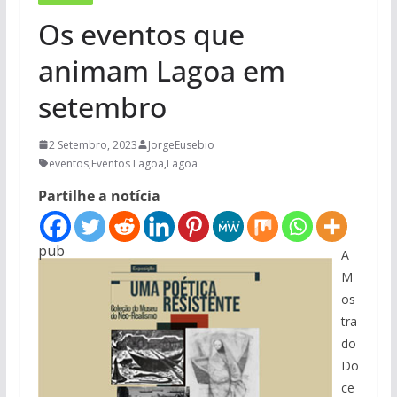
Os eventos que
animam Lagoa em
setembro
2 Setembro, 2023
JorgeEusebio
eventos
,
Eventos Lagoa
,
Lagoa
Partilhe a notícia
pub
A
M
os
tra
do
Do
ce