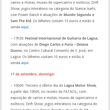
carros e motas; museu de supercarros e exóticos; Drift
Show; jogos interativos na categoria do Stance; karts;
Live Power Banck e atuações de
Mundo Segundo e
Sam The Kid
. Os bilhetes custam 15 euros e estão à
venda
aqui
.
– 17h30:
Festival Internacional de Guitarra de Lagoa
,
com atuações de
Diogo Carlos e Furia – Deiana
Duono
, no Centro Cultural Convento de S. José, em
Lagoa. Os bilhetes custam 10 euros e estão à
venda
aqui
.
17 de setembro, domingo:
– 10h00: Terceiro e último dia do
Lagoa Motor Show
,
a partir das 10h00, no recinto da FATACIL, com
exposição de carros e motas; museu de supercarros e
exóticos; Drift Show; jogos interativos na categoria do
Stance; karts; Live Power Banck e atuação de
C4