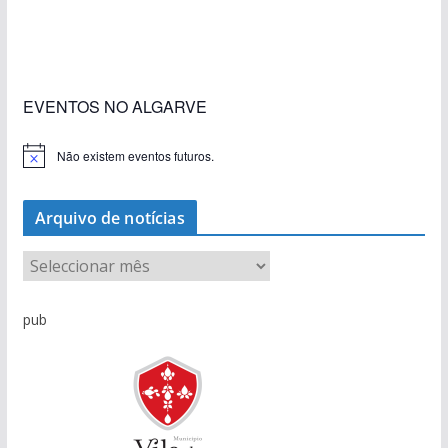
«Estações com Vida» dão origem a excesso de
construção nos terrenos da estação de Lagos
EVENTOS NO ALGARVE
Não existem eventos futuros.
A
v
i
s
Arquivo de notícias
o
A
r
q
pub
u
i
v
o
d