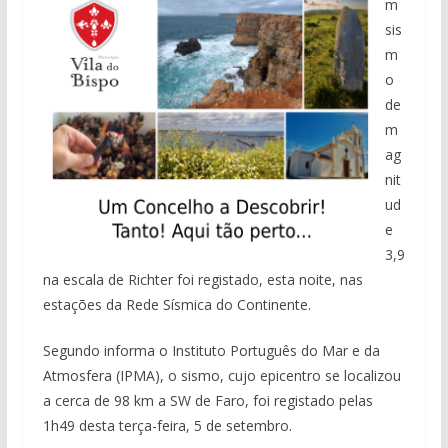
m
sis
m
o
de
m
ag
nit
ud
e
3,9
na escala de Richter foi registado, esta noite, nas
estações da Rede Sísmica do Continente.
Segundo informa o Instituto Português do Mar e da
Atmosfera (IPMA), o sismo, cujo epicentro se localizou
a cerca de 98 km a SW de Faro, foi registado pelas
1h49 desta terça-feira, 5 de setembro.