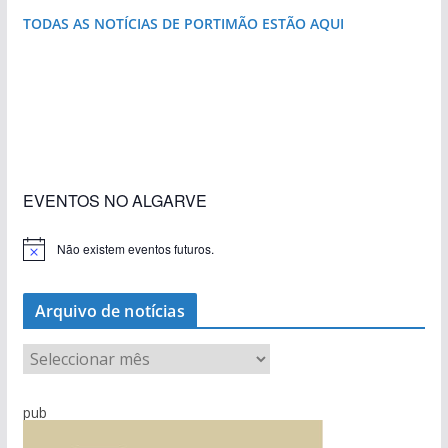
TODAS AS NOTÍCIAS DE PORTIMÃO ESTÃO AQUI
«Estações com Vida» dão origem a excesso de
construção nos terrenos da estação de Lagos
EVENTOS NO ALGARVE
Não existem eventos futuros.
A
v
i
s
Arquivo de notícias
o
A
r
q
pub
u