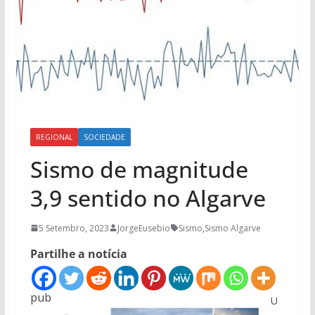
REGIONAL
SOCIEDADE
Sismo de magnitude
3,9 sentido no Algarve
5 Setembro, 2023
JorgeEusebio
Sismo
,
Sismo Algarve
Partilhe a notícia
pub
U