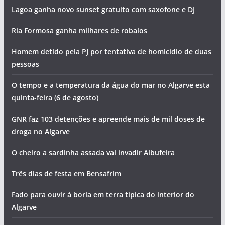
Piscinas encerradas e tentativa de homicídios. Vai ser
assim o dia no Algarve (quinta-feira, 6 de agosto)
Foto do dia: a cidade criada pela gente do mar que tem o
maior porto de pesca do Algarve
Artes, sabores e concerto de Jorge Guerreiro na
Mexilhoeira Grande
Lagoa ganha novo sunset gratuito com saxofone e DJ
Ria Formosa ganha milhares de robalos
Homem detido pela PJ por tentativa de homicídio de duas
pessoas
O tempo e a temperatura da água do mar no Algarve esta
quinta-feira (6 de agosto)
GNR faz 103 detenções e apreende mais de mil doses de