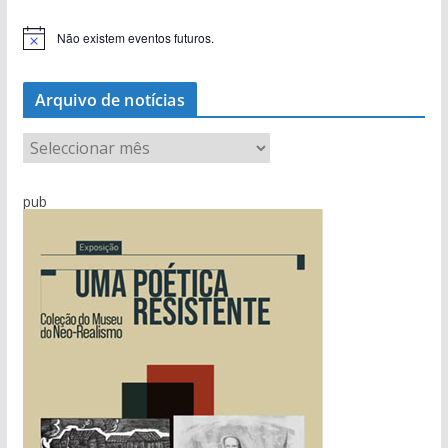
Não existem eventos futuros.
A
v
i
s
Arquivo de notícias
o
A
r
q
pub
u
i
v
o
d
e
n
o
t
í