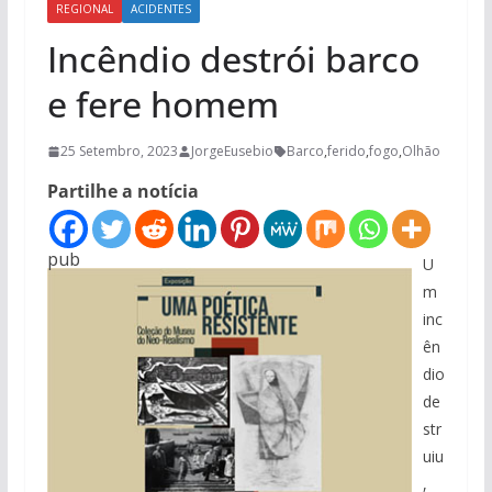
REGIONAL
ACIDENTES
Incêndio destrói barco
e fere homem
25 Setembro, 2023
JorgeEusebio
Barco
,
ferido
,
fogo
,
Olhão
Partilhe a notícia
pub
U
m
inc
ên
dio
de
str
uiu
,