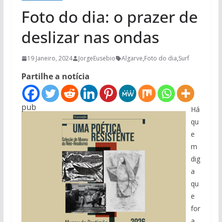
Foto do dia: o prazer de
deslizar nas ondas
19 Janeiro, 2024
JorgeEusebio
Algarve
,
Foto do dia
,
Surf
Partilhe a notícia
pub
Há
qu
e
m
dig
a
qu
e
for
a