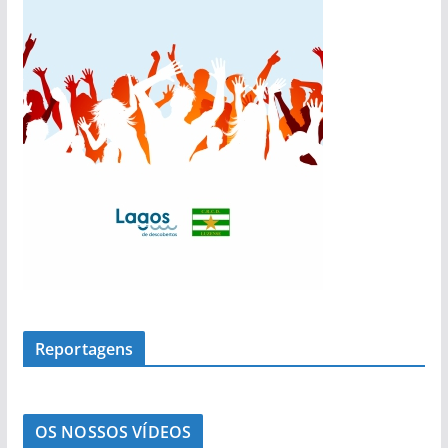
a
s
Reportagens
OS NOSSOS VÍDEOS