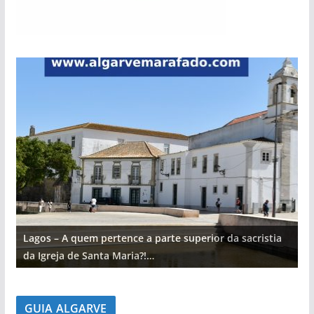
Lagos – A quem pertence a parte superior da sacristia
L
da Igreja de Santa Maria?!…
d
GUIA ALGARVE