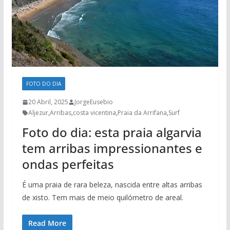
FOTO DO DIA
20 Abril, 2025
JorgeEusebio
Aljezur
,
Arribas
,
costa vicentina
,
Praia da Arrifana
,
Surf
Foto do dia: esta praia algarvia
tem arribas impressionantes e
ondas perfeitas
É uma praia de rara beleza, nascida entre altas arribas
de xisto. Tem mais de meio quilómetro de areal.
Read More