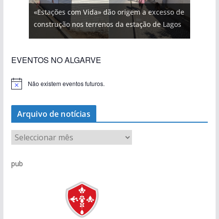
«Estações com Vida» dão origem a excesso de
construção nos terrenos da estação de Lagos
EVENTOS NO ALGARVE
Não existem eventos futuros.
A
v
i
s
Arquivo de notícias
o
A
r
q
pub
u
i
v
o