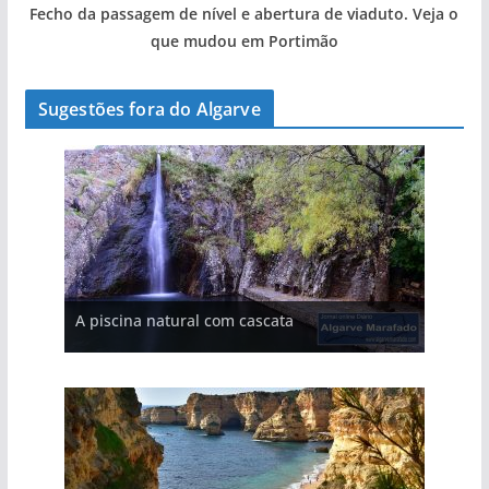
Fecho da passagem de nível e abertura de viaduto. Veja o
que mudou em Portimão
Sugestões fora do Algarve
A aldeia mais portuguesa de Portugal (com
A piscina natural com cascata
vídeo)
As portas do rio Tejo (com vídeo)