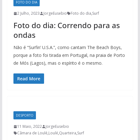
FOTO DO DIA
2 Julho, 2023
JorgeEusebio
Foto do dia
,
Surf
Foto do dia: Correndo para as
ondas
Não é “Surfin’ U.S.A.”, como cantam The Beach Boys,
porque a foto foi tirada em Portugal, na praia de Porto
de Mós (Lagos), mas o espírito é o mesmo.
Read More
DESPORTO
11 Maio, 2022
JorgeEusebio
Câmara de Loulé
,
Loulé
,
Quarteira
,
Surf