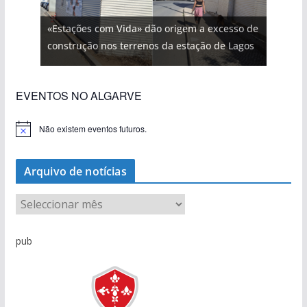
«Estações com Vida» dão origem a excesso de
construção nos terrenos da estação de Lagos
EVENTOS NO ALGARVE
Não existem eventos futuros.
A
v
i
s
Arquivo de notícias
o
A
r
q
pub
u
i
v
o