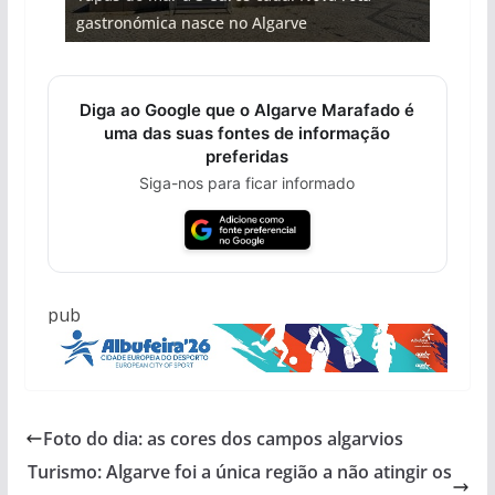
hotéis (com vídeo)
entre redes e fábricas
gastronómica nasce no Algarve
Algarve voltam a ter vida (com vídeo)
arribas em risco no Algarve (com vídeo)
Diga ao Google que o Algarve Marafado é
uma das suas fontes de informação
preferidas
Siga-nos para ficar informado
pub
Foto do dia: as cores dos campos algarvios
Turismo: Algarve foi a única região a não atingir os