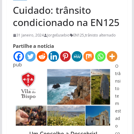
Cuidado: trânsito
condicionado na EN125
31 Janeiro, 2024
JorgeEusebio
EN125
,
trânisto alternado
Partilhe a notícia
pub
O
trâ
nsi
to
te
m
est
ad
o
co