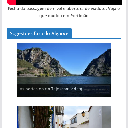
Fecho da passagem de nível e abertura de viaduto. Veja o
que mudou em Portimão
Sugestões fora do Algarve
A aldeia mais portuguesa de Portugal (com
vídeo)
A piscina natural com cascata
As portas do rio Tejo (com vídeo)