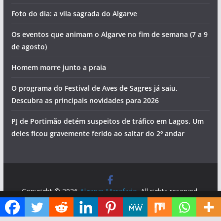
Foto do dia: a vila sagrada do Algarve
Os eventos que animam o Algarve no fim de semana (7 a 9
de agosto)
Homem morre junto a praia
O programa do Festival de Aves de Sagres já saiu.
Descubra as principais novidades para 2026
PJ de Portimão detém suspeitos de tráfico em Lagos. Um
deles ficou gravemente ferido ao saltar do 2º andar
Copyright © 2026
Algarve Marafado
. All rights reserved.
Theme:
ColorMag
by ThemeGrill. Powered by
WordPress
.
Diga ao Google que o Algarve Marafado é uma das suas fontes de informação preferidas