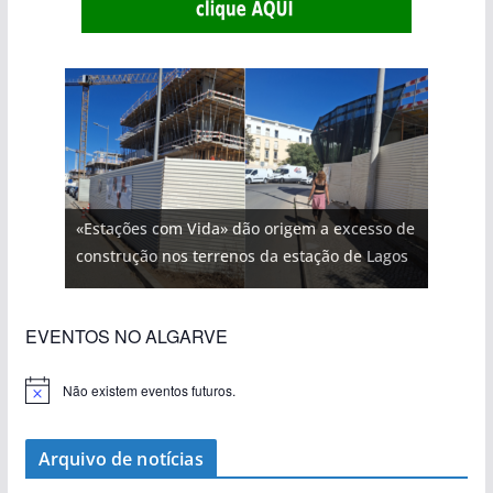
«Estações com Vida» dão origem a excesso de
construção nos terrenos da estação de Lagos
EVENTOS NO ALGARVE
Não existem eventos futuros.
A
v
i
s
Arquivo de notícias
o