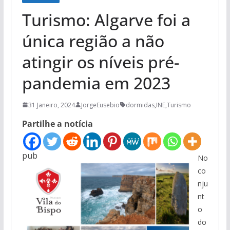
Turismo: Algarve foi a
única região a não
atingir os níveis pré-
pandemia em 2023
31 Janeiro, 2024
JorgeEusebio
dormidas
,
INE
,
Turismo
Partilhe a notícia
pub
No
co
nju
nt
o
do