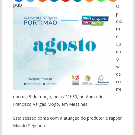
pub
O
pr
óxi
m
o
La
do
B
vai
de
co
rre
r no dia 9 de março, pelas 21h30, no Auditório
Francisco Vargas Mogo, em Messines.
Esta sessão conta com a atuação do produtor e rapper
Mundo Segundo.