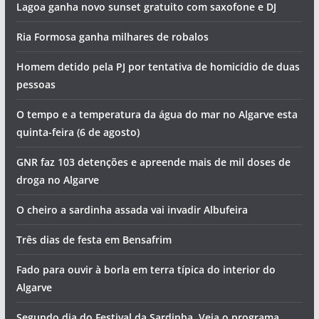
Piscinas encerradas e tentativa de homicídios. Vai ser
assim o dia no Algarve (quinta-feira, 6 de agosto)
Foto do dia: a cidade criada pela gente do mar que tem o
maior porto de pesca do Algarve
Artes, sabores e concerto de Jorge Guerreiro na
Mexilhoeira Grande
Lagoa ganha novo sunset gratuito com saxofone e DJ
Ria Formosa ganha milhares de robalos
Homem detido pela PJ por tentativa de homicídio de duas
pessoas
O tempo e a temperatura da água do mar no Algarve esta
quinta-feira (6 de agosto)
GNR faz 103 detenções e apreende mais de mil doses de