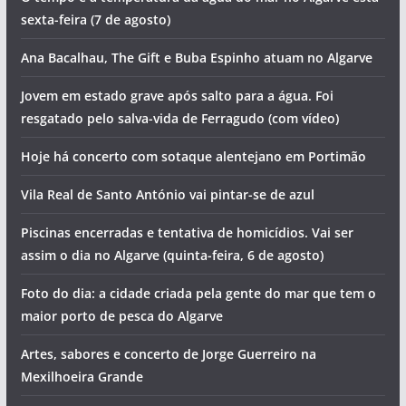
Artigos recentes
O programa do Festival de Aves de Sagres já saiu.
Descubra as principais novidades para 2026
PJ de Portimão detém suspeitos de tráfico em Lagos. Um
deles ficou gravemente ferido ao saltar do 2º andar
O tempo e a temperatura da água do mar no Algarve esta
sexta-feira (7 de agosto)
Ana Bacalhau, The Gift e Buba Espinho atuam no Algarve
Jovem em estado grave após salto para a água. Foi
resgatado pelo salva-vida de Ferragudo (com vídeo)
Hoje há concerto com sotaque alentejano em Portimão
Vila Real de Santo António vai pintar-se de azul