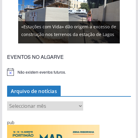
«Estações com Vida» dão origem a excesso de
construção nos terrenos da estação de Lagos
EVENTOS NO ALGARVE
Não existem eventos futuros.
A
v
i
s
Arquivo de notícias
o
A
r
q
pub
u
i