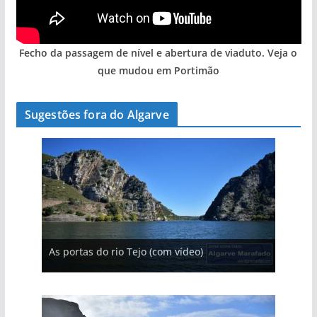
Fecho da passagem de nível e abertura de viaduto. Veja o
que mudou em Portimão
Sugestões fora do Algarve
A aldeia mais portuguesa de Portugal (com
As portas do rio Tejo (com vídeo)
vídeo)
A piscina natural com cascata