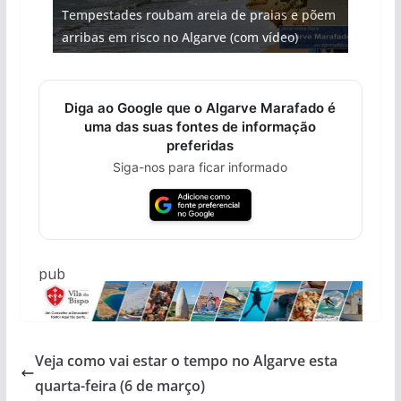
Tempestades roubam areia de praias e põem
milhões de euros na construção de dois
Foto do dia: uma cidade algarvia que cresceu
Milagre da água. Fontes emblemáticas do
Tapas do mar a 3 euros cada. Nova rota
arribas em risco no Algarve (com vídeo)
hotéis (com vídeo)
entre redes e fábricas
Algarve voltam a ter vida (com vídeo)
gastronómica nasce no Algarve
Diga ao Google que o Algarve Marafado é
uma das suas fontes de informação
preferidas
Siga-nos para ficar informado
pub
Veja como vai estar o tempo no Algarve esta
quarta-feira (6 de março)