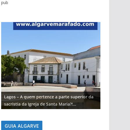
pub
Lagos – A quem pertence a parte superior da
Lagos – A qu
sacristia da Igreja de Santa Maria?!…
sacristia da 
GUIA ALGARVE