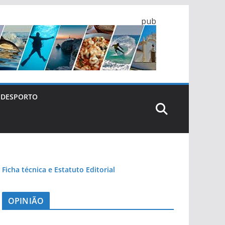
pub
DESPORTO
Ficha técnica e Estatuto Editorial
OPINIÃO