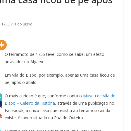
e 1755
,
Vila do Bispo
O terramoto de 1755 teve, como se sabe, um efeito
arrasador no Algarve.
Em Vila do Bispo, por exemplo, apenas uma casa ficou de
pé, após o abalo.
O mais curioso é que, conforme conta o
Museu de Vila do
Lagos – A quem pertence a parte superior da
Bispo – Celeiro da História
, através de uma publicação no
sacristia da Igreja de Santa Maria?!…
Facebook, a única casa que resistiu ao terramoto ainda
existe, ficando situada na Rua do Outeiro.