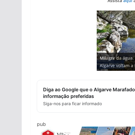
Assista
aqui
a
Projeto milionári
Milagre da água.
milhões de euros
Tempestades rou
Tapas do mar a 3
Foto do dia: uma
Algarve voltam a 
hotéis (com vídeo
arribas em risco 
gastronómica nas
entre redes e fáb
Diga ao Google que o Algarve Marafado
informação preferidas
Siga-nos para ficar informado
pub