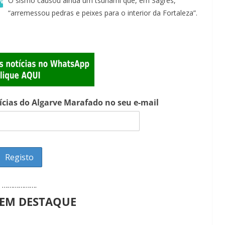
O sismo causou ainda um tsunami que, em Sagres,
“arremessou pedras e peixes para o interior da Fortaleza”.
tícias do Algarve Marafado no seu e-mail
……………….
 EM DESTAQUE