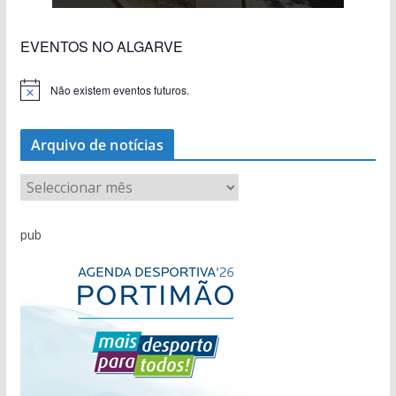
EVENTOS NO ALGARVE
Não existem eventos futuros.
A
v
i
s
Arquivo de notícias
o
A
r
q
pub
u
i
v
o
d
e
n