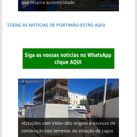
que respira autenticidade
do Algarve
janela para a Ria Formosa
natureza
destruída por um raio
costa e tanto por descobrir
TODAS AS NOTÍCIAS DE PORTIMÃO ESTÃO AQUI
«Estações com Vida» dão origem a excesso de
construção nos terrenos da estação de Lagos