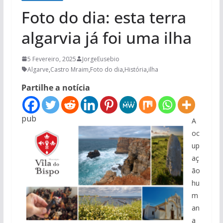
Foto do dia: esta terra
algarvia já foi uma ilha
5 Fevereiro, 2025
JorgeEusebio
Algarve
,
Castro Mraim
,
Foto do dia
,
História
,
ilha
Partilhe a notícia
pub
A
oc
up
aç
ão
hu
m
an
a