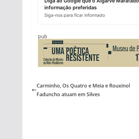
Diga ao Google que o Algarve Marafado
informação preferidas
Siga-nos para ficar informado
pub
Carminho, Os Quatro e Meia e Rouxinol
Faduncho atuam em Silves