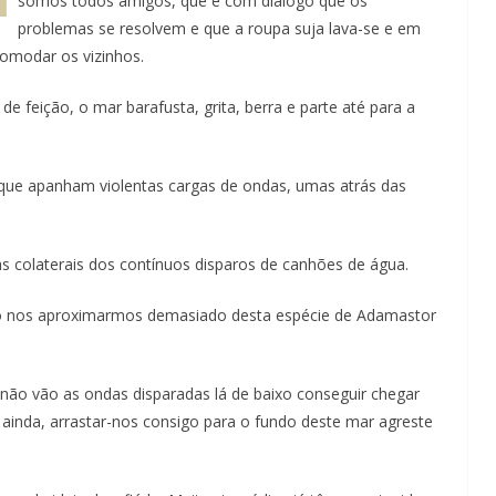
somos todos amigos, que é com diálogo que os
problemas se resolvem e que a roupa suja lava-se e em
comodar os vizinhos.
 feição, o mar barafusta, grita, berra e parte até para a
, que apanham violentas cargas de ondas, umas atrás das
colaterais dos contínuos disparos de canhões de água.
não nos aproximarmos demasiado desta espécie de Adamastor
 não vão as ondas disparadas lá de baixo conseguir chegar
 ainda, arrastar-nos consigo para o fundo deste mar agreste