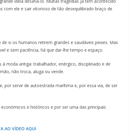
Lagos – A quem pertence a parte superior da
ande ideia desafiá-lo. Muitas tragédias já têm acontecido
sacristia da Igreja de Santa Maria?!…
 com ele e sair vitorioso de tão desequilibrado braço de
e de si os humanos retirem grandes e saudáveis peixes. Mas
vel e sem paciência, há que dar-lhe tempo e espaço.
 moda antiga: trabalhador, enérgico, disciplinado e de
e mão, não troca, aluga ou vende.
e, por servir de autoestrada marítima e, por essa via, de ser
conómicos e históricos e por ser uma das principais
TA AO VÍDEO AQUI