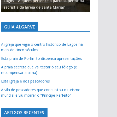
Lagos – A quem pertence a parte superior da
Lagos – A qu
sacristia da Igreja de Santa Maria?!…
sacristia da 
GUIA ALGARVE
A igreja que vigia o centro histórico de Lagos há
mais de cinco séculos
Esta praia de Portimão dispensa apresentações
A praia secreta que vai testar o seu fôlego (e
recompensar a alma)
Esta igreja é dos pescadores
A vila de pescadores que conquistou o turismo
mundial e viu morrer o “Príncipe Perfeito”
ARTIGOS RECENTES