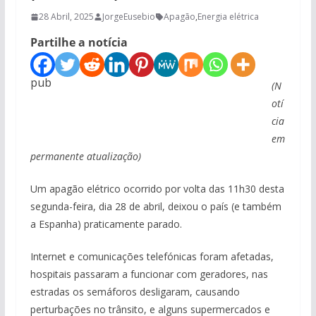
28 Abril, 2025
JorgeEusebio
Apagão
,
Energia elétrica
Partilhe a notícia
pub
(N
otí
cia
em
permanente atualização)
Um apagão elétrico ocorrido por volta das 11h30 desta
segunda-feira, dia 28 de abril, deixou o país (e também
a Espanha) praticamente parado.
Internet e comunicações telefónicas foram afetadas,
hospitais passaram a funcionar com geradores, nas
estradas os semáforos desligaram, causando
perturbações no trânsito, e alguns supermercados e