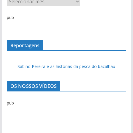
A
r
q
pub
u
i
v
o
Reportagens
d
e
Sabino Pereira e as histórias da pesca do bacalhau
n
o
t
OS NOSSOS VÍDEOS
í
c
pub
i
a
s