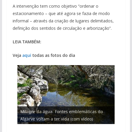
A intervenção tem como objetivo “ordenar o
estacionamento – que até agora se fazia de modo
informal – através da criação de lugares delimitados,
definição dos sentidos de circulação e arborização”.
LEIA TAMBÉM:
Veja
aqui
todas as fotos do dia
Projeto milionário: investimento de 108
Milagre da água. Fontes emblemáticas do
Foto do dia: uma cidade algarvia que cresceu
Tapas do mar a 3 euros cada. Nova rota
milhões de euros na construção de dois
Tempestades roubam areia de praias e põem
Algarve voltam a ter vida (com vídeo)
entre redes e fábricas
gastronómica nasce no Algarve
hotéis (com vídeo)
arribas em risco no Algarve (com vídeo)