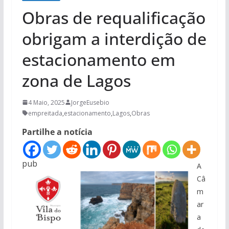
Obras de requalificação
obrigam a interdição de
estacionamento em
zona de Lagos
4 Maio, 2025
JorgeEusebio
empreitada
,
estacionamento
,
Lagos
,
Obras
Partilhe a notícia
pub
A
Câ
m
ar
a