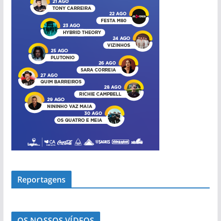
a
s
Reportagens
OS NOSSOS VÍDEOS