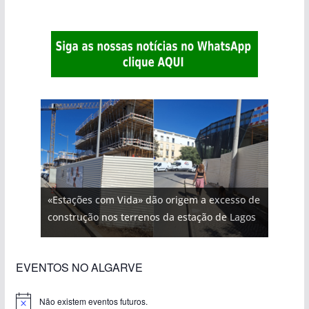
«Estações com Vida» dão origem a excesso de
construção nos terrenos da estação de Lagos
EVENTOS NO ALGARVE
Não existem eventos futuros.
A