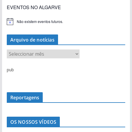
EVENTOS NO ALGARVE
Não existem eventos futuros.
A
v
i
s
Arquivo de notícias
o
A
r
q
pub
u
i
v
o
Reportagens
d
e
n
OS NOSSOS VÍDEOS
o