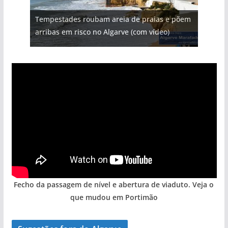
Projeto milionário: investimento de 108
Tempestades roubam areia de praias e põem
Milagre da água. Fontes emblemáticas do
Foto do dia: uma cidade algarvia que cresceu
Tapas do mar a 3 euros cada. Nova rota
milhões de euros na construção de dois
arribas em risco no Algarve (com vídeo)
Algarve voltam a ter vida (com vídeo)
entre redes e fábricas
gastronómica nasce no Algarve
hotéis (com vídeo)
Fecho da passagem de nível e abertura de viaduto. Veja o
que mudou em Portimão