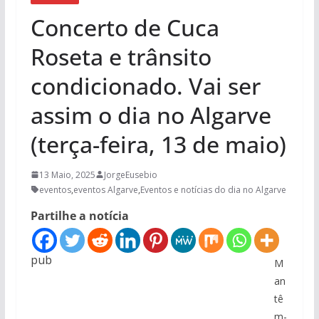
Concerto de Cuca
Roseta e trânsito
condicionado. Vai ser
assim o dia no Algarve
(terça-feira, 13 de maio)
13 Maio, 2025
JorgeEusebio
eventos
,
eventos Algarve
,
Eventos e notícias do dia no Algarve
Partilhe a notícia
pub
M
an
tê
m-