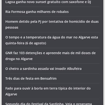
Piscinas encerradas e tentativa de homicídios. Vai ser
assim o dia no Algarve (quinta-feira, 6 de agosto)
Foto do dia: a cidade criada pela gente do mar que tem o
maior porto de pesca do Algarve
Artes, sabores e concerto de Jorge Guerreiro na
Mexilhoeira Grande
Lagoa ganha novo sunset gratuito com saxofone e DJ
Ria Formosa ganha milhares de robalos
Homem detido pela PJ por tentativa de homicídio de duas
pessoas
O tempo e a temperatura da água do mar no Algarve esta
quinta-feira (6 de agosto)
GNR faz 103 detenções e apreende mais de mil doses de