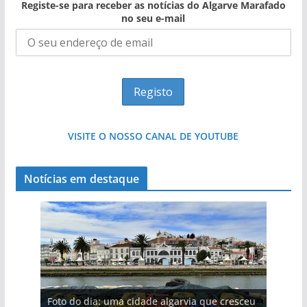
Registe-se para receber as notícias do Algarve Marafado
no seu e-mail
VISITE O NOSSO CANAL DE YOUTUBE
Notícias em destaque
Projeto milionário: investimento de 108
Foto do dia: uma cidade algarvia que cresceu
Tempestades roubam areia de praias e põem
Milagre da água. Fontes emblemáticas do
milhões de euros na construção de dois
Tapas do mar a 3 euros cada. Nova rota