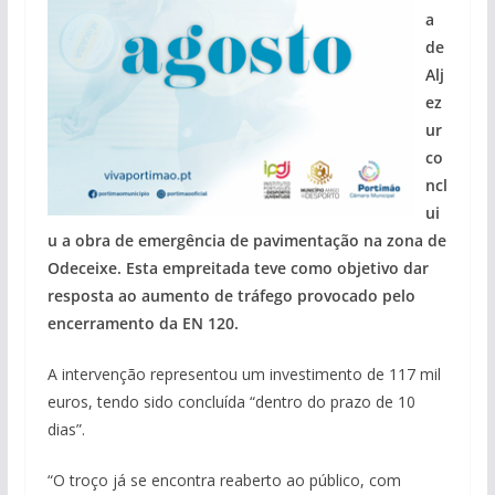
a
de
Alj
ez
ur
co
ncl
ui
u a obra de emergência de pavimentação na zona de
Odeceixe. Esta empreitada teve como objetivo dar
resposta ao aumento de tráfego provocado pelo
encerramento da EN 120.
A intervenção representou um investimento de 117 mil
euros, tendo sido concluída “dentro do prazo de 10
dias”.
“O troço já se encontra reaberto ao público, com