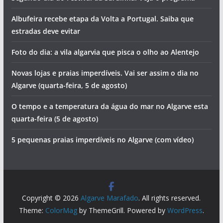
droga no Algarve
O cheiro a sardinha assada vai invadir Albufeira
Três dias de festa em Bensafrim
Fado para ouvir à borla em terra típica do interior do
Algarve
Segundo dia do Festival da Sardinha. Veja o programa
Albufeira recebe etapa da Volta a Portugal. Saiba que
estradas deve evitar
Foto do dia: a vila algarvia que pisca o olho ao Alentejo
Novas lojas e praias imperdíveis. Vai ser assim o dia no
Algarve (quarta-feira, 5 de agosto)
O tempo e a temperatura da água do mar no Algarve esta
quarta-feira (5 de agosto)