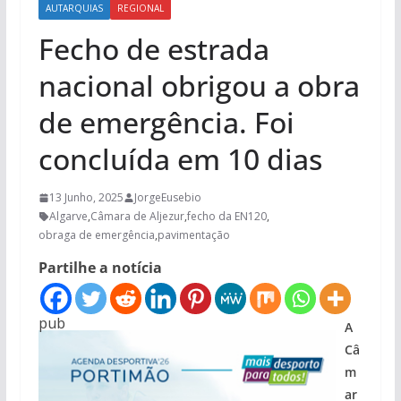
AUTARQUIAS
REGIONAL
Fecho de estrada
nacional obrigou a obra
de emergência. Foi
concluída em 10 dias
13 Junho, 2025
JorgeEusebio
Algarve
,
Câmara de Aljezur
,
fecho da EN120
,
obraga de emergência
,
pavimentação
Partilhe a notícia
pub
A
Câ
m
ar