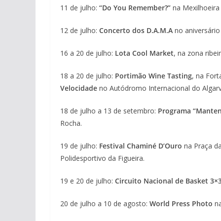
11 de julho:
“Do You Remember?”
na Mexilhoeira
12 de julho:
Concerto dos D.A.M.A
no aniversário
16 a 20 de julho:
Lota Cool Market
,
na zona ribeir
18 a 20 de julho:
Portimão Wine Tasting
, na For
Velocidade
no Autódromo Internacional do Algarv
18 de julho a 13 de setembro:
Programa “Manten
Rocha.
19 de julho:
Festival Chaminé D’Ouro
na Praça da 
Polidesportivo da Figueira.
19 e 20 de julho:
Circuito Nacional de Basket 3×
20 de julho a 10 de agosto:
World Press Photo
na