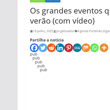
Os grandes eventos 
verão (com vídeo)
19 Junho, 2025
JorgeEusebio
Agenda Portimão
,
Alga
Partilhe a notícia
pub
pub
pub
pub
pub