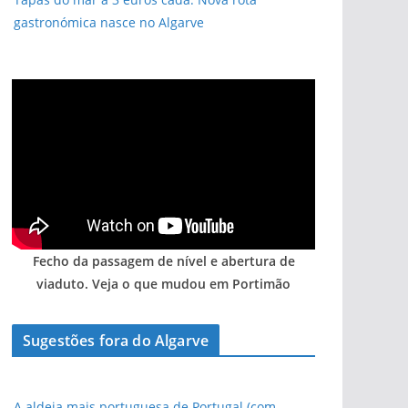
gastronómica nasce no Algarve
Fecho da passagem de nível e abertura de
viaduto. Veja o que mudou em Portimão
Sugestões fora do Algarve
A aldeia mais portuguesa de Portugal (com