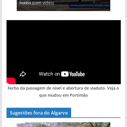
hotéis (com vídeo)
Algarve voltam a ter vida (com vídeo)
arribas em risco no Algarve (com vídeo)
gastronómica nasce no Algarve
entre redes e fábricas
Fecho da passagem de nível e abertura de viaduto. Veja o
que mudou em Portimão
Sugestões fora do Algarve