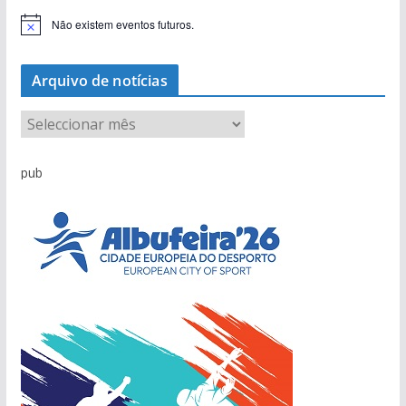
Não existem eventos futuros.
A
v
i
s
Arquivo de notícias
o
A
r
q
pub
u
i
v
o
d
e
n
o
t
í