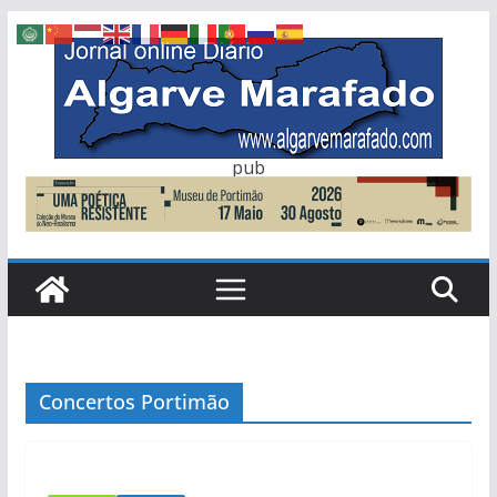
Skip
to
content
pub
Concertos Portimão