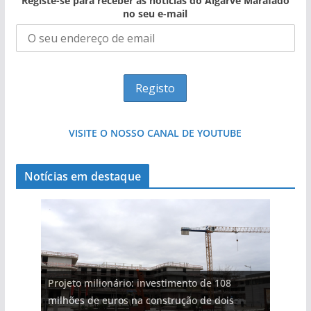
Registe-se para receber as notícias do Algarve Marafado
no seu e-mail
VISITE O NOSSO CANAL DE YOUTUBE
Notícias em destaque
Projeto milionário: investimento de 108
milhões de euros na construção de dois
Milagre da água. Fontes emblemáticas do
Tempestades roubam areia de praias e põem
Tapas do mar a 3 euros cada. Nova rota
Foto do dia: uma cidade algarvia que cresceu