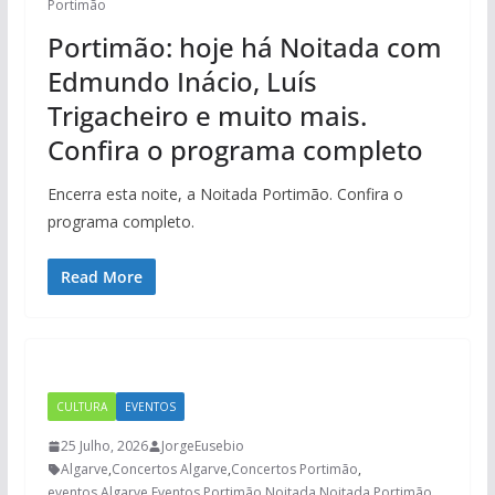
Portimão
Portimão: hoje há Noitada com
Edmundo Inácio, Luís
Trigacheiro e muito mais.
Confira o programa completo
Encerra esta noite, a Noitada Portimão. Confira o
programa completo.
Read More
CULTURA
EVENTOS
25 Julho, 2026
JorgeEusebio
Algarve
,
Concertos Algarve
,
Concertos Portimão
,
eventos Algarve
,
Eventos Portimão
,
Noitada
,
Noitada Portimão
,