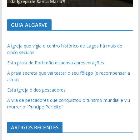
da Igreja de Santa Maria?!…
d
GUIA ALGARVE
A igreja que vigia o centro histórico de Lagos há mais de
cinco séculos
Esta praia de Portimão dispensa apresentações
A praia secreta que vai testar o seu fôlego (e recompensar a
alma)
Esta igreja é dos pescadores
A vila de pescadores que conquistou o turismo mundial e viu
morrer o “Príncipe Perfeito”
ARTIGOS RECENTES