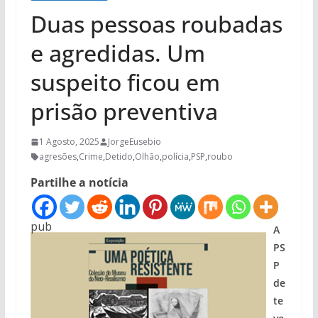
Duas pessoas roubadas
e agredidas. Um
suspeito ficou em
prisão preventiva
1 Agosto, 2025
JorgeEusebio
agresões
,
Crime
,
Detido
,
Olhão
,
polícia
,
PSP
,
roubo
Partilhe a notícia
pub
A
PS
P
de
te