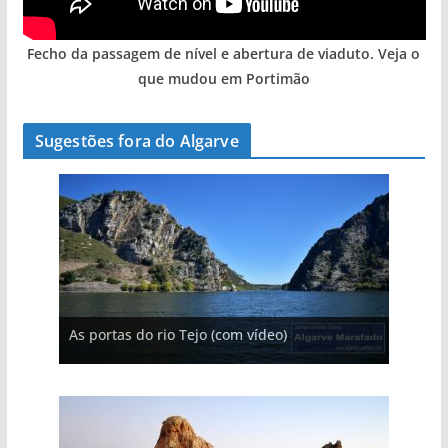
Fecho da passagem de nível e abertura de viaduto. Veja o
que mudou em Portimão
Sugestões fora do Algarve
A aldeia mais portuguesa de Portugal (com
As portas do rio Tejo (com vídeo)
A piscina natural com cascata
vídeo)