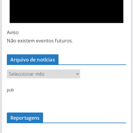
Aviso
Não existem eventos futuros.
Arquivo de notícias
A
r
q
pub
u
i
v
o
Reportagens
d
e