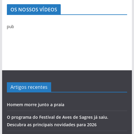
n
OS NOSSOS VÍDEOS
o
t
pub
í
c
i
a
s
Artigos recentes
Homem morre junto a praia
O programa do Festival de Aves de Sagres já saiu.
Descubra as principais novidades para 2026