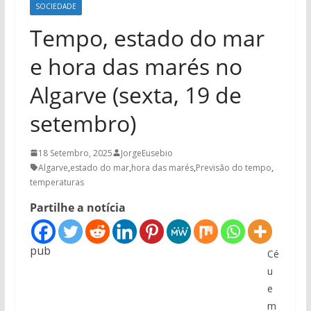
SOCIEDADE
Tempo, estado do mar
e hora das marés no
Algarve (sexta, 19 de
setembro)
18 Setembro, 2025
JorgeEusebio
Algarve
,
estado do mar
,
hora das marés
,
Previsão do tempo
,
temperaturas
Partilhe a notícia
pub
Cé
u
e
m