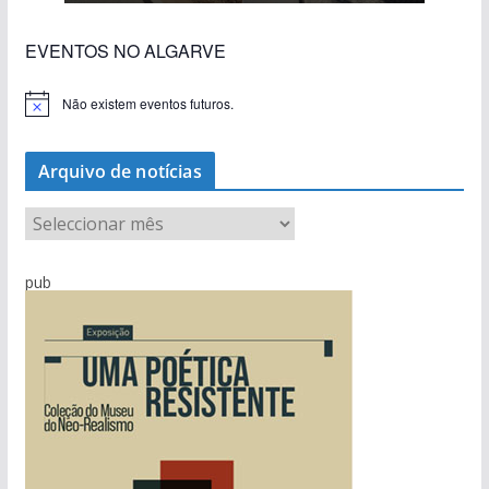
EVENTOS NO ALGARVE
Não existem eventos futuros.
A
v
i
s
Arquivo de notícias
o
A
r
q
pub
u
i
v
o
d
e
n