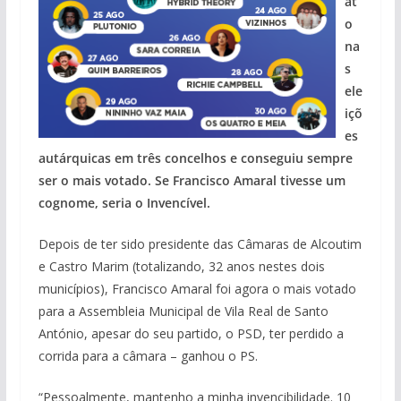
at
o
na
s
ele
içõ
es
autárquicas em três concelhos e conseguiu sempre
ser o mais votado. Se Francisco Amaral tivesse um
cognome, seria o Invencível.
Depois de ter sido presidente das Câmaras de Alcoutim
e Castro Marim (totalizando, 32 anos nestes dois
municípios), Francisco Amaral foi agora o mais votado
para a Assembleia Municipal de Vila Real de Santo
António, apesar do seu partido, o PSD, ter perdido a
corrida para a câmara – ganhou o PS.
“Pessoalmente, mantenho a minha invencibilidade. 10