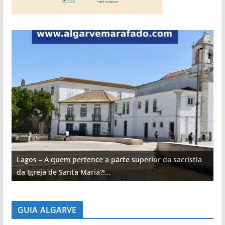
Lagos – A quem pertence a parte superior da sacristia
L
da Igreja de Santa Maria?!…
d
GUIA ALGARVE