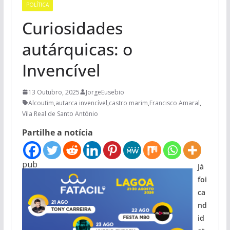
POLÍTICA
Curiosidades
autárquicas: o
Invencível
13 Outubro, 2025
JorgeEusebio
Alcoutim
,
autarca invencível
,
castro marim
,
Francisco Amaral
,
Vila Real de Santo António
Partilhe a notícia
pub
Já
foi
ca
nd
id