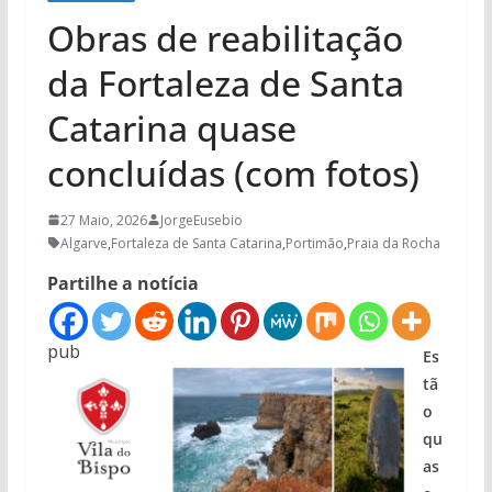
Obras de reabilitação
da Fortaleza de Santa
Catarina quase
concluídas (com fotos)
27 Maio, 2026
JorgeEusebio
Algarve
,
Fortaleza de Santa Catarina
,
Portimão
,
Praia da Rocha
Partilhe a notícia
pub
Es
tã
o
qu
as