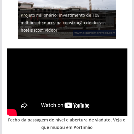
Projeto milionário: investimento de 108
milhões de euros na construção de dois
Milagre da água. Fontes emblemáticas do
Foto do dia: uma cidade algarvia que cresceu
Tapas do mar a 3 euros cada. Nova rota
Tempestades roubam areia de praias e põem
hotéis (com vídeo)
Algarve voltam a ter vida (com vídeo)
entre redes e fábricas
gastronómica nasce no Algarve
arribas em risco no Algarve (com vídeo)
Fecho da passagem de nível e abertura de viaduto. Veja o
que mudou em Portimão