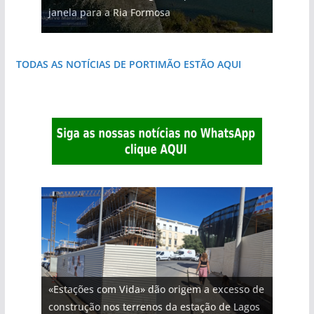
janela para a Ria Formosa
natureza
destruída por um raio
do Algarve
costa e tanto por descobrir
que respira autenticidade
TODAS AS NOTÍCIAS DE PORTIMÃO ESTÃO AQUI
«Estações com Vida» dão origem a excesso de
construção nos terrenos da estação de Lagos