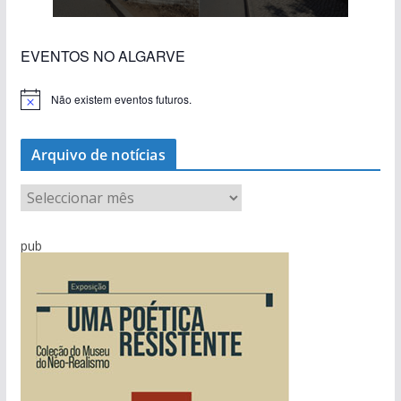
EVENTOS NO ALGARVE
Não existem eventos futuros.
A
v
i
s
Arquivo de notícias
o
A
r
q
pub
u
i
v
o
d
e
n