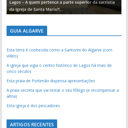
Lagos – A quem pertence a parte superior da sacristia
L
da Igreja de Santa Maria?!…
d
GUIA ALGARVE
Esta terra é conhecida como a Santorini do Algarve (com
vídeo)
A igreja que vigia o centro histórico de Lagos há mais de
cinco séculos
Esta praia de Portimão dispensa apresentações
A praia secreta que vai testar o seu fôlego (e recompensar a
alma)
Esta igreja é dos pescadores
ARTIGOS RECENTES