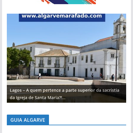
Lagos – A quem pertence a parte superior da sacristia
L
da Igreja de Santa Maria?!…
d
GUIA ALGARVE