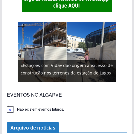
«Estações com Vida» dão origem a excesso de
construção nos terrenos da estação de Lagos
EVENTOS NO ALGARVE
Não existem eventos futuros.
A
v
i
s
Arquivo de notícias
o