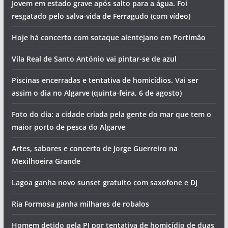
PJ de Portimão detém suspeitos de tráfico em Lagos. Um
deles ficou gravemente ferido ao saltar do 2º andar
O tempo e a temperatura da água do mar no Algarve esta
sexta-feira (7 de agosto)
Ana Bacalhau, The Gift e Buba Espinho atuam no Algarve
Jovem em estado grave após salto para a água. Foi
resgatado pelo salva-vida de Ferragudo (com vídeo)
Hoje há concerto com sotaque alentejano em Portimão
Vila Real de Santo António vai pintar-se de azul
Piscinas encerradas e tentativa de homicídios. Vai ser
assim o dia no Algarve (quinta-feira, 6 de agosto)
Foto do dia: a cidade criada pela gente do mar que tem o