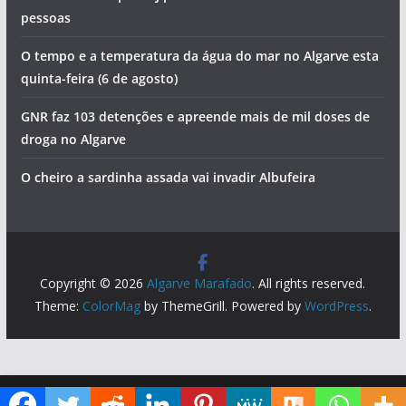
maior porto de pesca do Algarve
Artes, sabores e concerto de Jorge Guerreiro na
Mexilhoeira Grande
Lagoa ganha novo sunset gratuito com saxofone e DJ
Ria Formosa ganha milhares de robalos
Homem detido pela PJ por tentativa de homicídio de duas
pessoas
O tempo e a temperatura da água do mar no Algarve esta
quinta-feira (6 de agosto)
GNR faz 103 detenções e apreende mais de mil doses de
droga no Algarve
O cheiro a sardinha assada vai invadir Albufeira
Diga ao Google que o Algarve Marafado é uma das suas fontes de informação preferidas