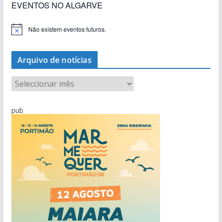
EVENTOS NO ALGARVE
Não existem eventos futuros.
A
v
i
s
Arquivo de notícias
o
A
r
q
pub
u
i
v
o
d
e
n
o
t