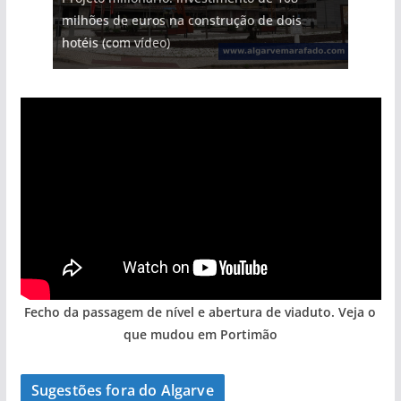
milhões de euros na construção de dois
Tapas do mar a 3 euros cada. Nova rota
Foto do dia: uma cidade algarvia que cresceu
Tempestades roubam areia de praias e põem
Milagre da água. Fontes emblemáticas do
hotéis (com vídeo)
gastronómica nasce no Algarve
entre redes e fábricas
arribas em risco no Algarve (com vídeo)
Algarve voltam a ter vida (com vídeo)
Fecho da passagem de nível e abertura de viaduto. Veja o
que mudou em Portimão
Sugestões fora do Algarve