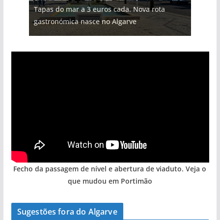
Tapas do mar a 3 euros cada. Nova rota
milhões de euros na construção de dois
Foto do dia: uma cidade algarvia que cresceu
Tempestades roubam areia de praias e põem
Milagre da água. Fontes emblemáticas do
gastronómica nasce no Algarve
hotéis (com vídeo)
entre redes e fábricas
arribas em risco no Algarve (com vídeo)
Algarve voltam a ter vida (com vídeo)
Fecho da passagem de nível e abertura de viaduto. Veja o
que mudou em Portimão
Sugestões fora do Algarve