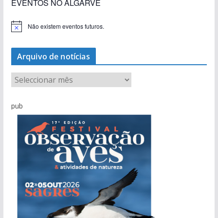
EVENTOS NO ALGARVE
Não existem eventos futuros.
A
v
i
s
Arquivo de notícias
o
A
r
q
pub
u
i
v
o
d
e
n
o
t