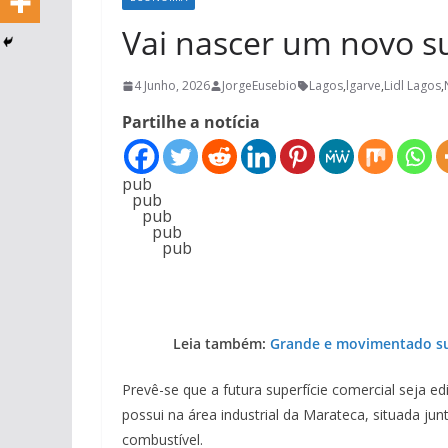
Vai nascer um novo s
4 Junho, 2026
JorgeEusebio
Lagos
,
lgarve
,
Lidl Lagos
,
Partilhe a notícia
pub
pub
pub
pub
pub
Leia também:
Grande e movimentado su
Prevê-se que a futura superfície comercial seja e
possui na área industrial da Marateca, situada ju
combustível.