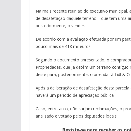
Na mais recente reunião do executivo municipal, 
de desafetação daquele terreno – que tem uma ár
posteriormente, o vender.
De acordo com a avaliação efetuada por um perit
pouco mais de 418 mil euros.
Segundo o documento apresentado, o comprador
Propriedades, que já detém um terreno contíguo 
deste para, posteriormente, o arrendar à Lidl & 
Após a deliberação de desafetação desta parcela 
haverá um período de apreciação pública.
Caso, entretanto, não surjam reclamações, o proc
analisado e votado pelos deputados locais.
Registe-se para receber as no