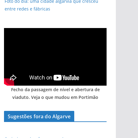
Foto do dia: uma cidade algarvia que cresceu
entre redes e fábricas
Fecho da passagem de nível e abertura de
viaduto. Veja o que mudou em Portimão
Sugestões fora do Algarve