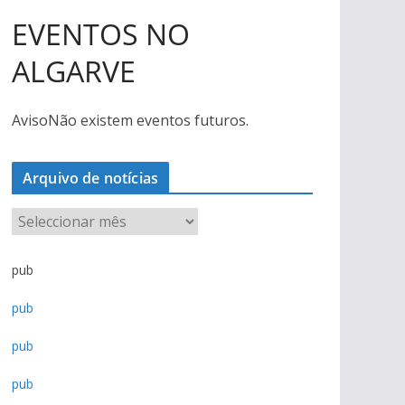
EVENTOS NO
ALGARVE
Aviso
Não existem eventos futuros.
Arquivo de notícias
A
r
q
pub
u
pub
i
v
pub
o
d
pub
e