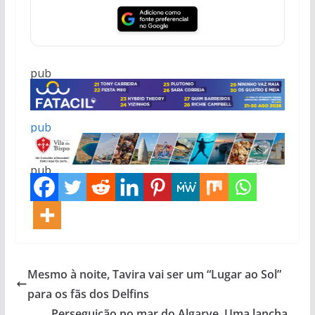
pub
pub
pub
pub
Mesmo à noite, Tavira vai ser um “Lugar ao Sol”
pub
para os fãs dos Delfins
Perseguição no mar do Algarve. Uma lancha