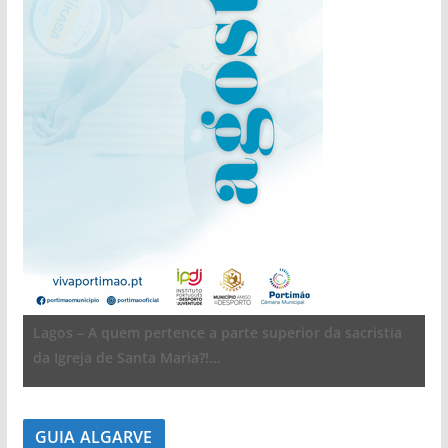
Lagos – A quem pertence a parte superior da sacristia
pub
da Igreja de Santa Maria?!…
GUIA ALGARVE