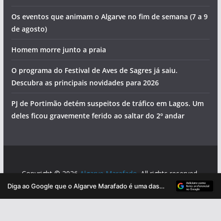
Os eventos que animam o Algarve no fim de semana (7 a 9
de agosto)
pub
Homem morre junto a praia
O programa do Festival de Aves de Sagres já saiu.
Descubra as principais novidades para 2026
PJ de Portimão detém suspeitos de tráfico em Lagos. Um
deles ficou gravemente ferido ao saltar do 2º andar
pub
Copyright © 2026
Algarve Marafado
. All rights reserved.
pub
Theme:
ColorMag
by ThemeGrill. Powered by
WordPress
.
Diga ao Google que o Algarve Marafado é uma das suas fontes de informação preferidas