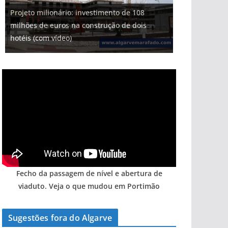
Projeto milionário: investimento de 108
Foto do dia: uma cidade algarvia que cresceu
Milagre da água. Fontes emblemáticas do
milhões de euros na construção de dois
Tapas do mar a 3 euros cada. Nova rota
Tempestades roubam areia de praias e põem
entre redes e fábricas
Algarve voltam a ter vida (com vídeo)
hotéis (com vídeo)
gastronómica nasce no Algarve
arribas em risco no Algarve (com vídeo)
Fecho da passagem de nível e abertura de
viaduto. Veja o que mudou em Portimão
Sugestões fora do Algarve