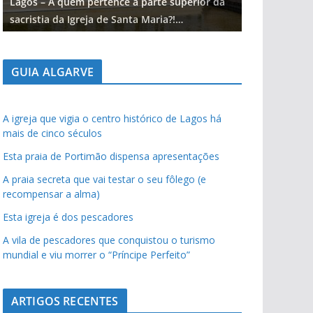
Lagos – A quem pertence a parte superior da
Lagos – A qu
sacristia da Igreja de Santa Maria?!…
sacristia da 
GUIA ALGARVE
A igreja que vigia o centro histórico de Lagos há
mais de cinco séculos
Esta praia de Portimão dispensa apresentações
A praia secreta que vai testar o seu fôlego (e
recompensar a alma)
Esta igreja é dos pescadores
A vila de pescadores que conquistou o turismo
mundial e viu morrer o “Príncipe Perfeito”
ARTIGOS RECENTES