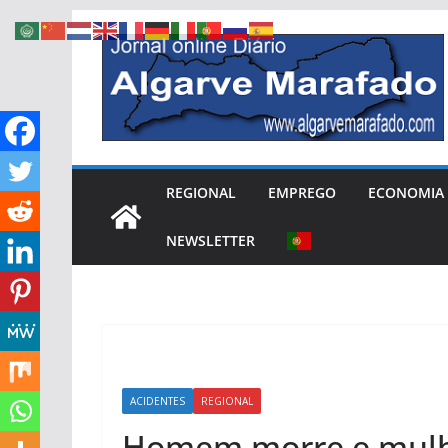
Skip
to
content
REGIONAL
EMPREGO
ECONOMIA
NEWSLETTER
ACIDENTES
REGIONAL
Homem morre e mulhe