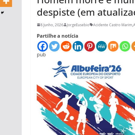
despiste (em atualiza
8 Junho, 2026
JorgeEusebio
Acidente Castro Marim
,
A
Partilhe a notícia
pub