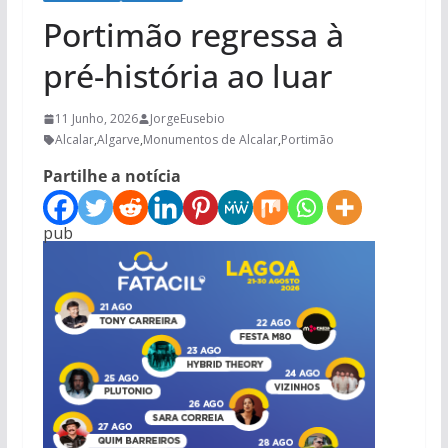
Portimão regressa à
pré-história ao luar
11 Junho, 2026
JorgeEusebio
Alcalar
,
Algarve
,
Monumentos de Alcalar
,
Portimão
Partilhe a notícia
pub