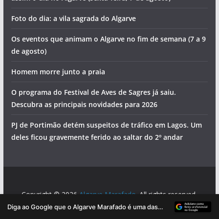
Foto do dia: a vila sagrada do Algarve
Os eventos que animam o Algarve no fim de semana (7 a 9
de agosto)
pub
Homem morre junto a praia
O programa do Festival de Aves de Sagres já saiu.
Descubra as principais novidades para 2026
PJ de Portimão detém suspeitos de tráfico em Lagos. Um
deles ficou gravemente ferido ao saltar do 2º andar
pub
Copyright © 2026
Algarve Marafado
. All rights reserved.
pub
Theme:
ColorMag
by ThemeGrill. Powered by
WordPress
.
Diga ao Google que o Algarve Marafado é uma das suas fontes de informação preferidas