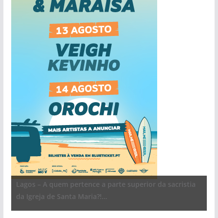
Lagos – A quem pertence a parte superior da sacristia
pub
da Igreja de Santa Maria?!…