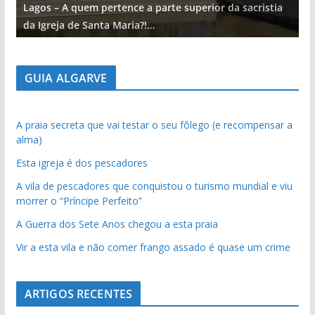
Lagos – A quem pertence a parte superior da sacristia
L
da Igreja de Santa Maria?!…
d
GUIA ALGARVE
A praia secreta que vai testar o seu fôlego (e recompensar a
alma)
Esta igreja é dos pescadores
A vila de pescadores que conquistou o turismo mundial e viu
morrer o “Príncipe Perfeito”
A Guerra dos Sete Anos chegou a esta praia
Vir a esta vila e não comer frango assado é quase um crime
ARTIGOS RECENTES