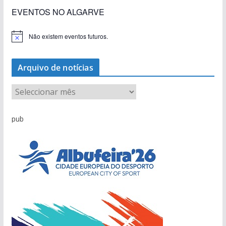
EVENTOS NO ALGARVE
Não existem eventos futuros.
A
v
i
s
Arquivo de notícias
o
A
r
q
pub
u
i
v
o
d
e
n
o