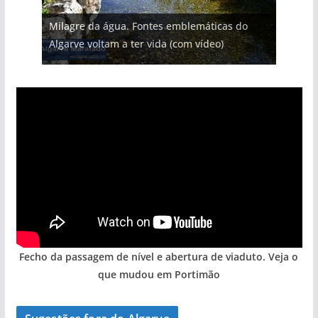
Projeto milionário: investimento de 108
Milagre da água. Fontes emblemáticas do
Foto do dia: uma cidade algarvia que cresceu
Tapas do mar a 3 euros cada. Nova rota
Tempestades roubam areia de praias e põem
milhões de euros na construção de dois
Algarve voltam a ter vida (com vídeo)
entre redes e fábricas
gastronómica nasce no Algarve
arribas em risco no Algarve (com vídeo)
hotéis (com vídeo)
Fecho da passagem de nível e abertura de viaduto. Veja o
que mudou em Portimão