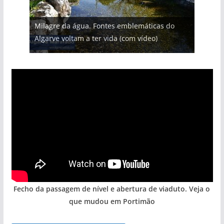
Projeto milionário: investimento de 108
Milagre da água. Fontes emblemáticas do
milhões de euros na construção de dois
Tempestades roubam areia de praias e põem
Foto do dia: uma cidade algarvia que cresceu
Tapas do mar a 3 euros cada. Nova rota
Algarve voltam a ter vida (com vídeo)
hotéis (com vídeo)
arribas em risco no Algarve (com vídeo)
entre redes e fábricas
gastronómica nasce no Algarve
Fecho da passagem de nível e abertura de viaduto. Veja o
que mudou em Portimão