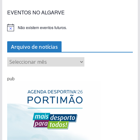
EVENTOS NO ALGARVE
Não existem eventos futuros.
A
v
i
s
Arquivo de notícias
o
A
r
q
pub
u
i
v
o
d
e
n
o