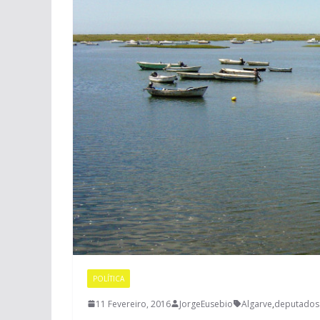
POLÍTICA
11 Fevereiro, 2016
JorgeEusebio
Algarve
,
deputados 