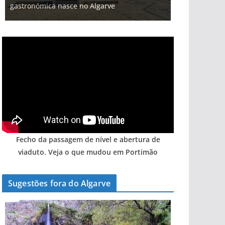
gastronómica nasce no Algarve
Algarve voltam a ter vida (com vídeo)
arribas em risco no Algarve (com vídeo)
entre redes e fábricas
hotéis (com vídeo)
Fecho da passagem de nível e abertura de
viaduto. Veja o que mudou em Portimão
Sugestões fora do Algarve