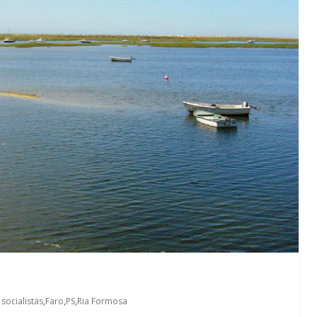
socialistas
,
Faro
,
PS
,
Ria Formosa