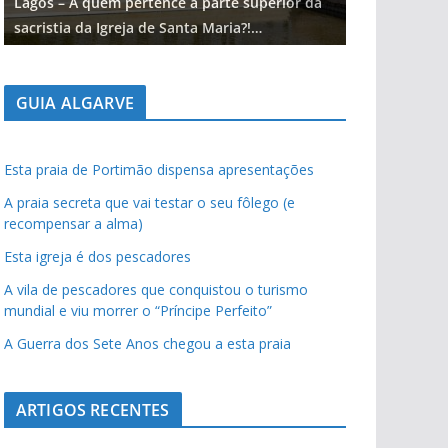
Lagos – A quem pertence a parte superior da
Lagos – A qu
sacristia da Igreja de Santa Maria?!…
sacristia da 
GUIA ALGARVE
Esta praia de Portimão dispensa apresentações
A praia secreta que vai testar o seu fôlego (e
recompensar a alma)
Esta igreja é dos pescadores
A vila de pescadores que conquistou o turismo
mundial e viu morrer o “Príncipe Perfeito”
A Guerra dos Sete Anos chegou a esta praia
ARTIGOS RECENTES