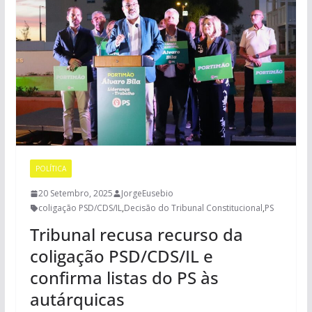
POLÍTICA
20 Setembro, 2025
JorgeEusebio
coligação PSD/CDS/IL
,
Decisão do Tribunal Constitucional
,
PS
Tribunal recusa recurso da
coligação PSD/CDS/IL e
confirma listas do PS às
autárquicas