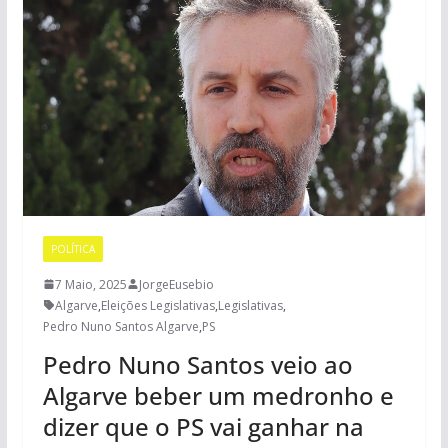
POLÍTICA
7 Maio, 2025
JorgeEusebio
Algarve
,
Eleições Legislativas
,
Legislativas
,
Pedro Nuno Santos Algarve
,
PS
Pedro Nuno Santos veio ao
Algarve beber um medronho e
dizer que o PS vai ganhar na