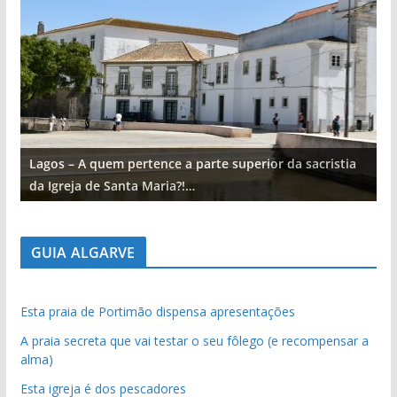
Lagos – A quem pertence a parte superior da sacristia
L
da Igreja de Santa Maria?!…
d
GUIA ALGARVE
Esta praia de Portimão dispensa apresentações
A praia secreta que vai testar o seu fôlego (e recompensar a
alma)
Esta igreja é dos pescadores