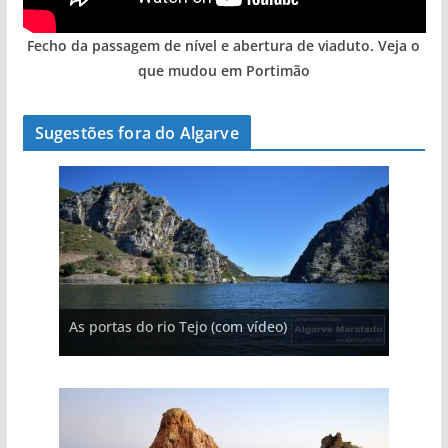
Fecho da passagem de nível e abertura de viaduto. Veja o
que mudou em Portimão
Sugestões fora do Algarve
A aldeia mais portuguesa de Portugal (com
A piscina natural com cascata
As portas do rio Tejo (com vídeo)
vídeo)