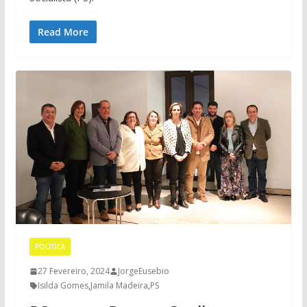
Read More
POLÍTICA
27 Fevereiro, 2024
JorgeEusebio
Isilda Gomes
,
Jamila Madeira
,
PS