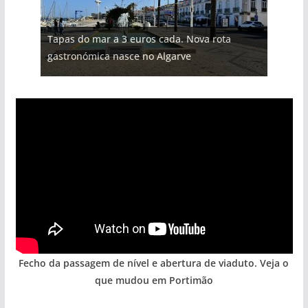
Projeto milionário: investimento de 108
Tapas do mar a 3 euros cada. Nova rota
Foto do dia: uma cidade algarvia que cresceu
milhões de euros na construção de dois
Tempestades roubam areia de praias e põem
Milagre da água. Fontes emblemáticas do
gastronómica nasce no Algarve
entre redes e fábricas
hotéis (com vídeo)
arribas em risco no Algarve (com vídeo)
Algarve voltam a ter vida (com vídeo)
Fecho da passagem de nível e abertura de viaduto. Veja o
que mudou em Portimão