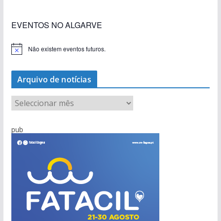
EVENTOS NO ALGARVE
Não existem eventos futuros.
A
v
i
s
Arquivo de notícias
o
A
r
q
pub
u
i
v
o
d
e
n