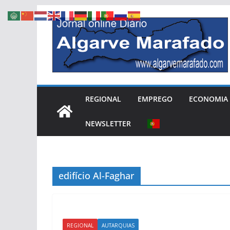
Skip
to
content
REGIONAL
EMPREGO
ECONOMIA
NEWSLETTER
edifício Al-Faghar
REGIONAL
AUTARQUIAS