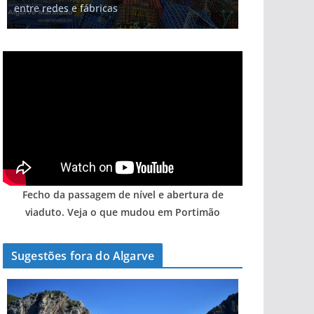
entre redes e fábricas
gastronómica nasce no Algarve
arribas em risco no Algarve (com vídeo)
hotéis (com vídeo)
Algarve voltam a ter vida (com vídeo)
Fecho da passagem de nível e abertura de
viaduto. Veja o que mudou em Portimão
Sugestões fora do Algarve