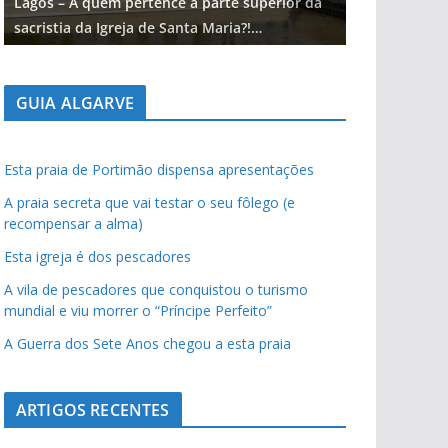
Lagos – A quem pertence a parte superior da
Lagos – A qu
sacristia da Igreja de Santa Maria?!…
sacristia da 
GUIA ALGARVE
Esta praia de Portimão dispensa apresentações
A praia secreta que vai testar o seu fôlego (e
recompensar a alma)
Esta igreja é dos pescadores
A vila de pescadores que conquistou o turismo
mundial e viu morrer o “Príncipe Perfeito”
A Guerra dos Sete Anos chegou a esta praia
ARTIGOS RECENTES