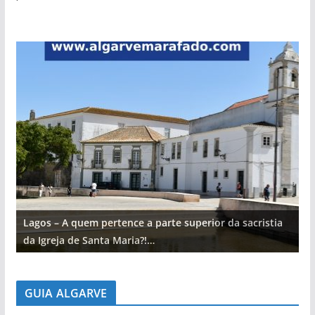
Lagos – A quem pertence a parte superior da sacristia
L
da Igreja de Santa Maria?!…
d
GUIA ALGARVE