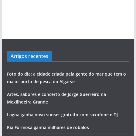
Carlos Café: “Juventude atual não é geração
Ilídio Martins: O único homem que conseguiu
Viagem pelo comércio portimonense com
Mário Freitas: O homem que conseguia levar o
Marcolino Palma é testemunha privilegiada da
Sabino Pereira e as histórias da pesca do
Salvador Varela: De África para a Praia da
perdida”
‘roubar’ a Junta de Portimão ao PS
Cândido Glória
povo às assembleias políticas
evolução de Alvor
bacalhau
Rocha com escala no Alasca
Artigos recentes
Foto do dia: a cidade criada pela gente do mar que tem o
maior porto de pesca do Algarve
Artes, sabores e concerto de Jorge Guerreiro na
Mexilhoeira Grande
Lagoa ganha novo sunset gratuito com saxofone e DJ
Ria Formosa ganha milhares de robalos