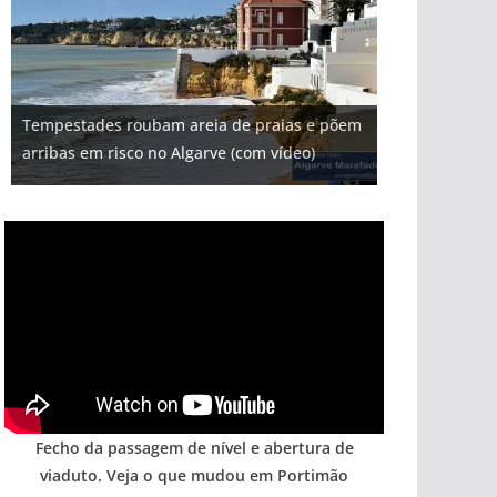
Projeto milionário: investimento de 108
Tempestades roubam areia de praias e põem
Milagre da água. Fontes emblemáticas do
milhões de euros na construção de dois
Foto do dia: uma cidade algarvia que cresceu
Tapas do mar a 3 euros cada. Nova rota
arribas em risco no Algarve (com vídeo)
Algarve voltam a ter vida (com vídeo)
hotéis (com vídeo)
entre redes e fábricas
gastronómica nasce no Algarve
Fecho da passagem de nível e abertura de
viaduto. Veja o que mudou em Portimão