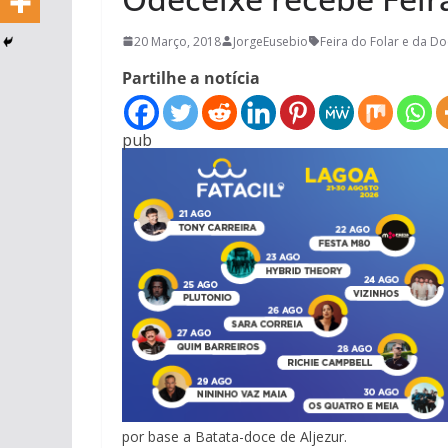
20 Março, 2018
JorgeEusebio
Feira do Folar e da Do
Partilhe a notícia
pub
por base a Batata-doce de Aljezur.