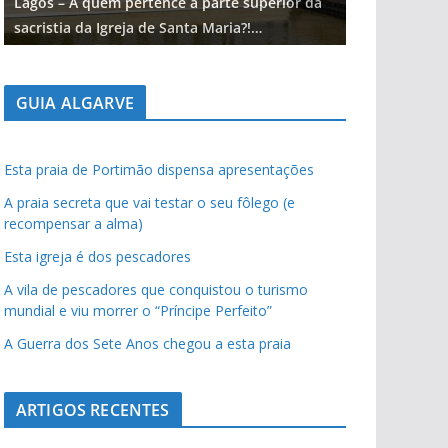
Lagos – A quem pertence a parte superior da
Lagos – A qu
sacristia da Igreja de Santa Maria?!…
sacristia da 
GUIA ALGARVE
Esta praia de Portimão dispensa apresentações
A praia secreta que vai testar o seu fôlego (e
recompensar a alma)
Esta igreja é dos pescadores
A vila de pescadores que conquistou o turismo
mundial e viu morrer o “Príncipe Perfeito”
A Guerra dos Sete Anos chegou a esta praia
ARTIGOS RECENTES