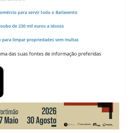
Lagos – A quem pertence a parte superior da
sacristia da Igreja de Santa Maria?!…
Comércio para servir todo o Barlavento
roubo de 230 mil euros a idosos
o para limpar propriedades sem multas
ma das suas fontes de informação preferidas